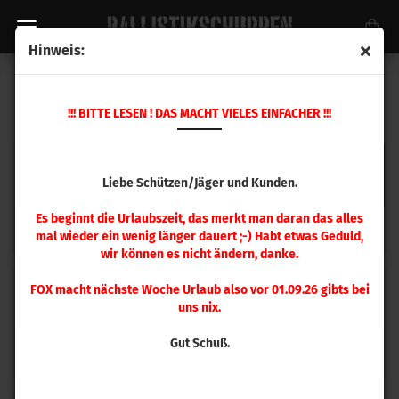
Hinweis:
WIEDERLADEN
!!! BITTE LESEN ! DAS MACHT VIELES EINFACHER !!!
Liebe Schützen/Jäger und Kunden.
Es beginnt die Urlaubszeit, das merkt man daran das alles
Hornady
RCBS
mal wieder ein wenig länger dauert ;-) Habt etwas Geduld,
wir können es nicht ändern, danke.
FOX macht nächste Woche Urlaub also vor 01.09.26 gibts bei
uns nix.
Gut Schuß.
Lapua Hülsen
Peterson Hülsen