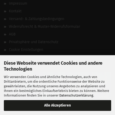
Impressum
Kontakt
Versand- & Zahlungsbedingungen
Widerrufsrecht & Muster-Widerrufsformular
AGB
Privatsphäre und Datenschutz
Cookie Einstellungen
Vertrag widerrufen
Diese Webseite verwendet Cookies und andere
Technologien
Wir verwenden Cookies und ähnliche Technologien, auch von
Drittanbietern, um die ordentliche Funktionsweise der Website zu
gewährleisten, die Nutzung unseres Angebotes zu analysieren und
Ihnen ein bestmögliches Einkaufserlebnis bieten zu können. Weitere
Informationen finden Sie in unserer
Datenschutzerklärung
.
Alle Akzeptieren
BALLISTIKSCHUPPEN 2026.