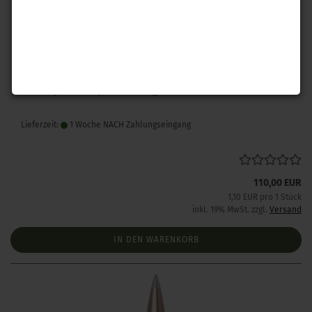
Hornady .243 A-Tip Match 110 gr 100 Stück
Lieferzeit:
1 Woche NACH Zahlungseingang
110,00 EUR
1,10 EUR pro 1 Stück
inkl. 19% MwSt. zzgl.
Versand
IN DEN WARENKORB