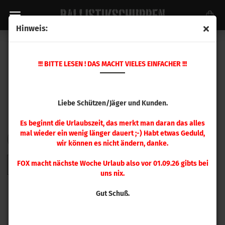
Hinweis:
HORNADY GESCHOSSE
!!! BITTE LESEN ! DAS MACHT VIELES EINFACHER !!!
Liebe Schützen/Jäger und Kunden.
Es beginnt die Urlaubszeit, das merkt man daran das alles
mal wieder ein wenig länger dauert ;-) Habt etwas Geduld,
FILTER
Sortieren nach
pro Seite
Sortieren nach
48 pro Seite
wir können es nicht ändern, danke.
FOX macht nächste Woche Urlaub also vor 01.09.26 gibts bei
1
2
3
4
5
6
7
8
9
»
uns nix.
Gut Schuß.