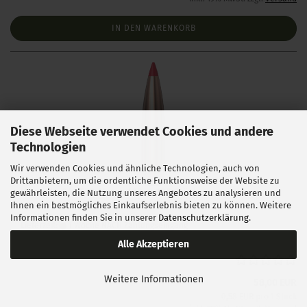
IN DEN WARENKORB
Diese Webseite verwendet Cookies und andere
Technologien
Wir verwenden Cookies und ähnliche Technologien, auch von
Drittanbietern, um die ordentliche Funktionsweise der Website zu
Hornady .243 ELD Match 108 gr 100 Stück
gewährleisten, die Nutzung unseres Angebotes zu analysieren und
Ihnen ein bestmögliches Einkaufserlebnis bieten zu können. Weitere
Informationen finden Sie in unserer
Datenschutzerklärung
.
Lieferzeit:
1 Woche NACH Zahlungseingang
Alle Akzeptieren
Weitere Informationen
58,00 EUR
0,58 EUR pro 1 Stück