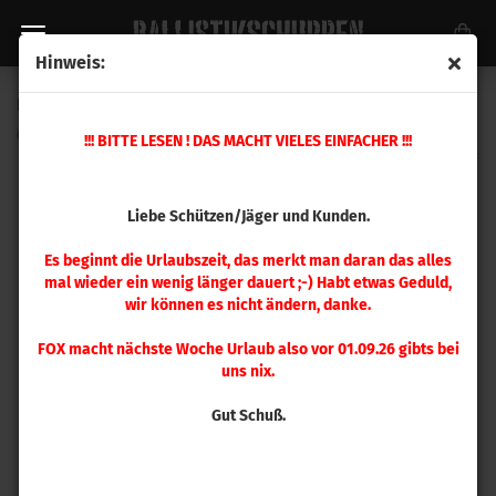
Hinweis:
Ersatzteil Nr. 19 Pulverfüllervorrichtung
(Art.Nr.:
392700
)
!!! BITTE LESEN ! DAS MACHT VIELES EINFACHER !!!
Liebe Schützen/Jäger und Kunden.
Es beginnt die Urlaubszeit, das merkt man daran das alles
mal wieder ein wenig länger dauert ;-) Habt etwas Geduld,
wir können es nicht ändern, danke.
FOX macht nächste Woche Urlaub also vor 01.09.26 gibts bei
uns nix.
Gut Schuß.