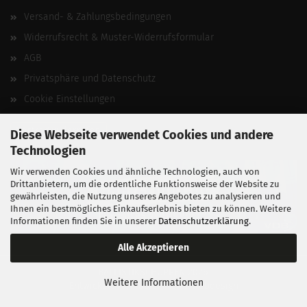
Versand- & Zahlungsbedingungen
Widerrufsrecht & Muster-Widerrufsformular
AGB
Privatsphäre und Datenschutz
Cookie Einstellungen
Vertrag widerrufen
Diese Webseite verwendet Cookies und andere
Technologien
Wir verwenden Cookies und ähnliche Technologien, auch von
Drittanbietern, um die ordentliche Funktionsweise der Website zu
gewährleisten, die Nutzung unseres Angebotes zu analysieren und
Ihnen ein bestmögliches Einkaufserlebnis bieten zu können. Weitere
Informationen finden Sie in unserer
Datenschutzerklärung
.
Alle Akzeptieren
BALLISTIKSCHUPPEN 2026.
Weitere Informationen
Entwickelt von
fabian heinz webdesign