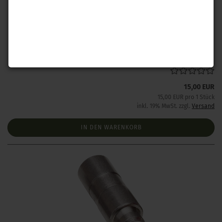
Hornady PTX 9 mm Luger .355-.356
Lieferzeit:
1 Woche NACH Zahlungseingang
15,00 EUR
15,00 EUR pro 1 Stück
inkl. 19% MwSt. zzgl.
Versand
IN DEN WARENKORB