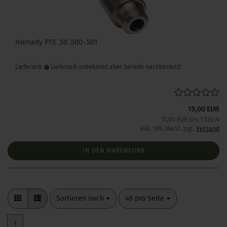
Hornady PTX .50 .500-.501
Lieferzeit:
Lieferzeit unbekannt aber bereits nachbestellt
15,00 EUR
15,00 EUR pro 1 Stück
inkl. 19% MwSt. zzgl.
Versand
IN DEN WARENKORB
Sortieren nach
pro Seite
Sortieren nach
48 pro Seite
1