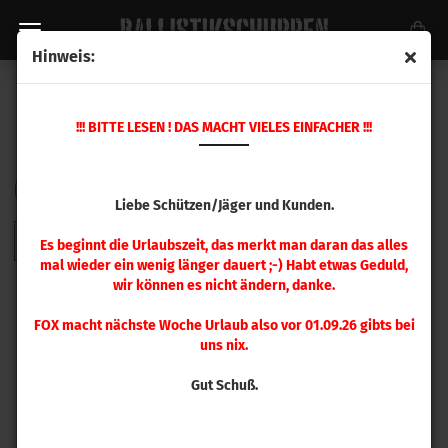
Hinweis:
HÜLSENMUNDAUFWEITER
!!! BITTE LESEN ! DAS MACHT VIELES EINFACHER !!!
Sortieren nach
pro Seite
Sortieren nach
48 pro Seite
Liebe Schützen/Jäger und Kunden.
1
Es beginnt die Urlaubszeit, das merkt man daran das alles
mal wieder ein wenig länger dauert ;-) Habt etwas Geduld,
wir können es nicht ändern, danke.
FOX macht nächste Woche Urlaub also vor 01.09.26 gibts bei
uns nix.
Gut Schuß.