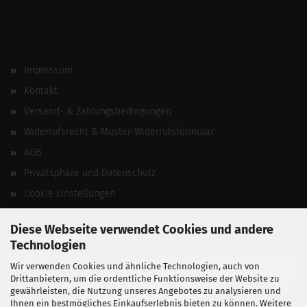
Impressum
Kontakt
Versand- & Zahlungsbedingungen
Widerrufsrecht & Muster-Widerrufsformular
AGB
Privatsphäre und Datenschutz
Cookie Einstellungen
Vertrag widerrufen
Diese Webseite verwendet Cookies und andere
Technologien
Wir verwenden Cookies und ähnliche Technologien, auch von
Drittanbietern, um die ordentliche Funktionsweise der Website zu
gewährleisten, die Nutzung unseres Angebotes zu analysieren und
Ihnen ein bestmögliches Einkaufserlebnis bieten zu können. Weitere