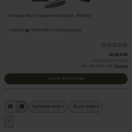
Hornady Match Grade Halsmatrize .308 Win
Lieferzeit:
1 Woche NACH Zahlungseingang
80,00 EUR
80,00 EUR pro 1 Stück
inkl. 19% MwSt. zzgl.
Versand
IN DEN WARENKORB
Sortieren nach
pro Seite
Sortieren nach
48 pro Seite
1