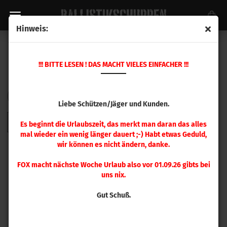
Hinweis:
MATCH GRADE HALS MATRIZE
!!! BITTE LESEN ! DAS MACHT VIELES EINFACHER !!!
Sortieren nach
pro Seite
Sortieren nach
48 pro Seite
Liebe Schützen/Jäger und Kunden.
1
Es beginnt die Urlaubszeit, das merkt man daran das alles
mal wieder ein wenig länger dauert ;-) Habt etwas Geduld,
wir können es nicht ändern, danke.
FOX macht nächste Woche Urlaub also vor 01.09.26 gibts bei
uns nix.
Gut Schuß.