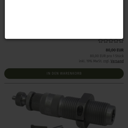
Hornady Match Grade Halsmatrize .223 Rem
Lieferzeit:
1 Woche NACH Zahlungseingang
80,00 EUR
80,00 EUR pro 1 Stück
inkl. 19% MwSt. zzgl.
Versand
IN DEN WARENKORB