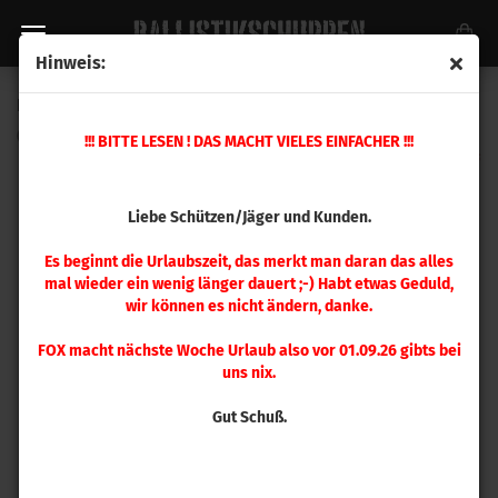
Hinweis:
Hornady Match Grade Halsmatrize .223 Rem
(Art.Nr.:
544227
)
!!! BITTE LESEN ! DAS MACHT VIELES EINFACHER !!!
Liebe Schützen/Jäger und Kunden.
Es beginnt die Urlaubszeit, das merkt man daran das alles
mal wieder ein wenig länger dauert ;-) Habt etwas Geduld,
wir können es nicht ändern, danke.
FOX macht nächste Woche Urlaub also vor 01.09.26 gibts bei
uns nix.
Gut Schuß.