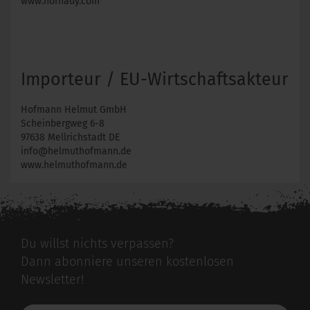
www.hornady.com
Importeur / EU-Wirtschaftsakteur
Hofmann Helmut GmbH
Scheinbergweg 6-8
97638 Mellrichstadt DE
info@helmuthofmann.de
www.helmuthofmann.de
Du willst nichts verpassen?
Dann abonniere unseren kostenlosen
Newsletter!
Deine