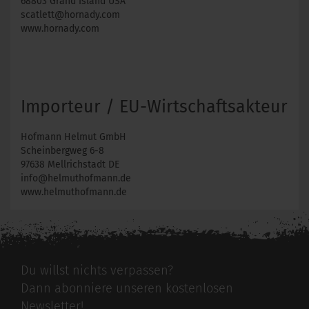
68803 Grand Island USA
scatlett@hornady.com
www.hornady.com
Importeur / EU-Wirtschaftsakteur
Hofmann Helmut GmbH
Scheinbergweg 6-8
97638 Mellrichstadt DE
info@helmuthofmann.de
www.helmuthofmann.de
Du willst nichts verpassen?
Dann abonniere unseren kostenlosen
Newsletter!