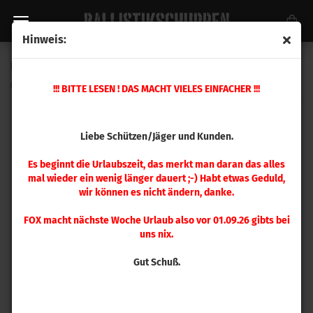
Hinweis:
Hornady Hülsen .500 S&W Magnum 50 Stück
(Art.Nr.:
8790
)
!!! BITTE LESEN ! DAS MACHT VIELES EINFACHER !!!
Liebe Schützen/Jäger und Kunden.
Es beginnt die Urlaubszeit, das merkt man daran das alles
mal wieder ein wenig länger dauert ;-) Habt etwas Geduld,
wir können es nicht ändern, danke.
FOX macht nächste Woche Urlaub also vor 01.09.26 gibts bei
uns nix.
Gut Schuß.