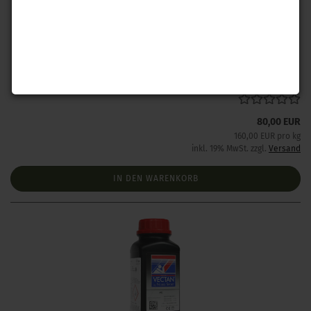
Vectan A0 (500 g)
Lieferzeit:
Lieferzeit wird bei Interesse angefragt
80,00 EUR
160,00 EUR pro kg
inkl. 19% MwSt. zzgl.
Versand
IN DEN WARENKORB