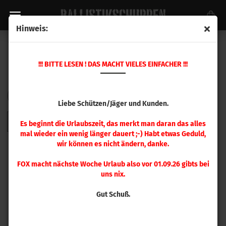
Hinweis:
VECTAN
!!! BITTE LESEN ! DAS MACHT VIELES EINFACHER !!!
Sortieren nach
pro Seite
Sortieren nach
48 pro Seite
Liebe Schützen/Jäger und Kunden.
1
Es beginnt die Urlaubszeit, das merkt man daran das alles
mal wieder ein wenig länger dauert ;-) Habt etwas Geduld,
wir können es nicht ändern, danke.
FOX macht nächste Woche Urlaub also vor 01.09.26 gibts bei
uns nix.
Gut Schuß.