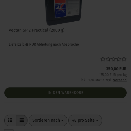
Vectan SP 2 Practical (2000 g)
Lieferzeit:
NUR Abholung nach Absprache
350,00 EUR
175,00 EUR pro kg
inkl. 19% MwSt. zzgl.
Versand
IN DEN WARENKORB
Sortieren nach
pro Seite
Sortieren nach
48 pro Seite