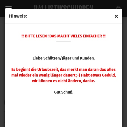
Hinweis:
SIERRA GESCHOSSE
!!! BITTE LESEN ! DAS MACHT VIELES EINFACHER !!!
Liebe Schützen/Jäger und Kunden.
Es beginnt die Urlaubszeit, das merkt man daran das alles
mal wieder ein wenig länger dauert ;-) Habt etwas Geduld,
wir können es nicht ändern, danke.
Gut Schuß.
FILTER
Sortieren nach
pro Seite
Sortieren nach
48 pro Seite
1
2
3
4
5
6
»