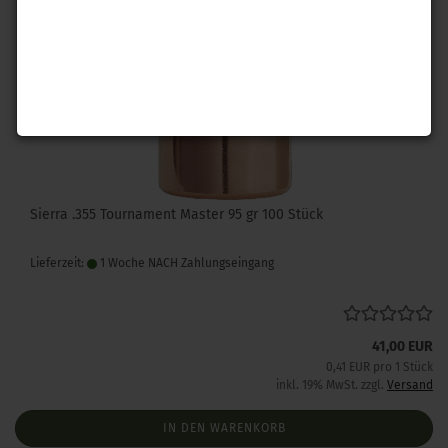
Sierra .355 Tournament Master 95 gr 100 Stück
Lieferzeit:
1 Woche NACH Zahlungseingang
41,00 EUR
0,41 EUR pro 1 Stück
inkl. 19% MwSt. zzgl.
Versand
IN DEN WARENKORB