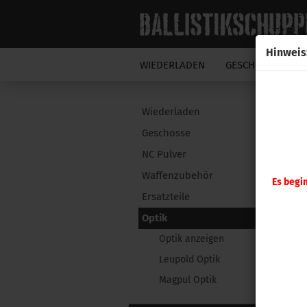
Hinweis
WIEDERLADEN
GESCHOSSE
N
Wiederladen
Geschosse
NC Pulver
Waffenzubehör
Es begi
Ersatzteile
Optik
Optik anzeigen
Leupold Optik
Magpul Optik