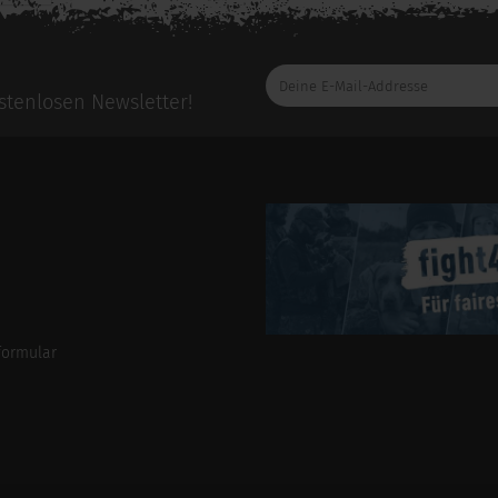
Deine
E-
tenlosen Newsletter!
Mail-
Addresse
formular