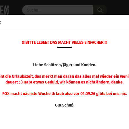
Suche...
:
C PULVER
WAFFENZUBEHÖR
ERSATZTEILE
OPTIK
!!! BITTE LESEN ! DAS MACHT VIELES EINFACHER !!!
»
Startseite
Optik
OPTIK
Liebe Schützen/Jäger und Kunden.
nnt die Urlaubszeit, das merkt man daran das alles mal wieder ein weni
dauert ;-) Habt etwas Geduld, wir können es nicht ändern, danke.
FOX macht nächste Woche Urlaub also vor 01.09.26 gibts bei uns nix.
Gut Schuß.