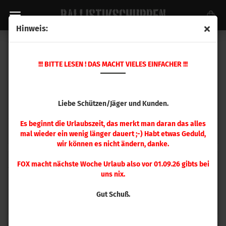
Hinweis:
GESCHOSSE
!!! BITTE LESEN ! DAS MACHT VIELES EINFACHER !!!
Liebe Schützen/Jäger und Kunden.
Es beginnt die Urlaubszeit, das merkt man daran das alles
Hornady Geschosse
Sierra Geschosse
mal wieder ein wenig länger dauert ;-) Habt etwas Geduld,
wir können es nicht ändern, danke.
FOX macht nächste Woche Urlaub also vor 01.09.26 gibts bei
uns nix.
Gut Schuß.
Berger Geschosse
Speer Geschosse