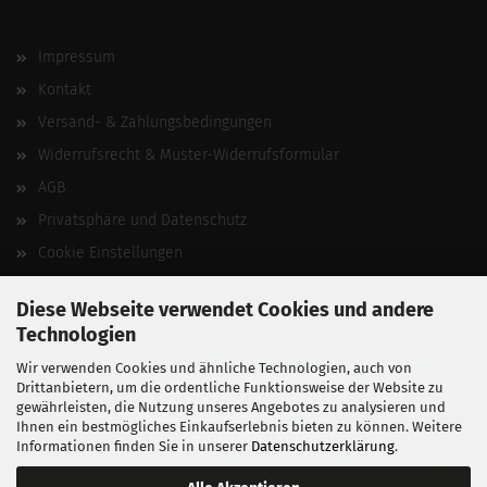
Impressum
Kontakt
Versand- & Zahlungsbedingungen
Widerrufsrecht & Muster-Widerrufsformular
AGB
Privatsphäre und Datenschutz
Cookie Einstellungen
Vertrag widerrufen
Diese Webseite verwendet Cookies und andere
Technologien
Wir verwenden Cookies und ähnliche Technologien, auch von
Drittanbietern, um die ordentliche Funktionsweise der Website zu
gewährleisten, die Nutzung unseres Angebotes zu analysieren und
Ihnen ein bestmögliches Einkaufserlebnis bieten zu können. Weitere
Informationen finden Sie in unserer
Datenschutzerklärung
.