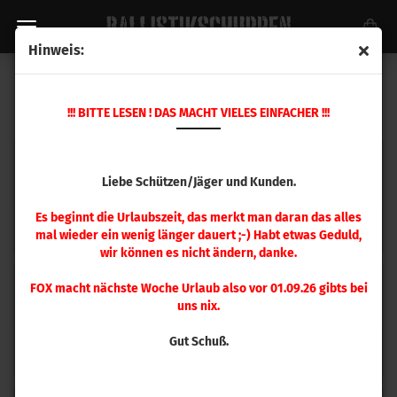
Hinweis:
MAGPUL WAFFENZUBEHÖR
!!! BITTE LESEN ! DAS MACHT VIELES EINFACHER !!!
Liebe Schützen/Jäger und Kunden.
Es beginnt die Urlaubszeit, das merkt man daran das alles
Magpul Schäfte
Magpul Schaftzubehör
mal wieder ein wenig länger dauert ;-) Habt etwas Geduld,
wir können es nicht ändern, danke.
FOX macht nächste Woche Urlaub also vor 01.09.26 gibts bei
uns nix.
Gut Schuß.
Magpul Chassis + Zubehör
Magpul Magazine