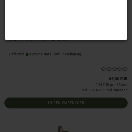
FOX .243 Target 80 gr 100 Stück
Lieferzeit:
1 Woche NACH Zahlungseingang
66,00 EUR
0,66 EUR pro 1 Stück
inkl. 19% MwSt. zzgl.
Versand
IN DEN WARENKORB