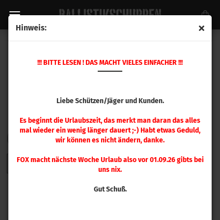
Hinweis:
FOX GESCHOSSE
!!! BITTE LESEN ! DAS MACHT VIELES EINFACHER !!!
Liebe Schützen/Jäger und Kunden.
Es beginnt die Urlaubszeit, das merkt man daran das alles
mal wieder ein wenig länger dauert ;-) Habt etwas Geduld,
FILTER
Sortieren nach
pro Seite
Sortieren nach
48 pro Seite
wir können es nicht ändern, danke.
FOX macht nächste Woche Urlaub also vor 01.09.26 gibts bei
1
2
»
uns nix.
Gut Schuß.