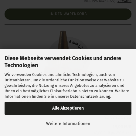
inkl. 19% MwSt. zzgl.
Versand
IN DEN WARENKORB
Diese Webseite verwendet Cookies und andere
Technologien
Wir verwenden Cookies und ähnliche Technologien, auch von
Drittanbietern, um die ordentliche Funktionsweise der Website zu
gewährleisten, die Nutzung unseres Angebotes zu analysieren und
FOX .243 Classic Hunter TPL 100 gr 50 Stück
Ihnen ein bestmögliches Einkaufserlebnis bieten zu können. Weitere
Informationen finden Sie in unserer
Datenschutzerklärung
.
Lieferzeit:
1 Woche NACH Zahlungseingang
Alle Akzeptieren
Weitere Informationen
49,00 EUR
49,00 EUR pro 50 Stück