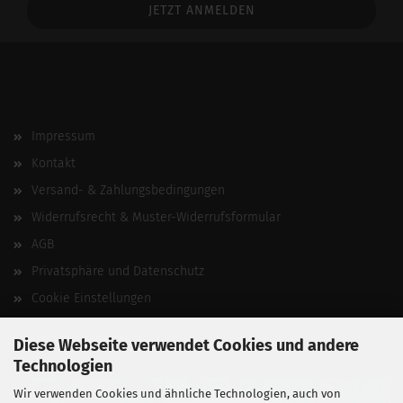
Addresse
Impressum
Kontakt
Versand- & Zahlungsbedingungen
Widerrufsrecht & Muster-Widerrufsformular
AGB
Privatsphäre und Datenschutz
Cookie Einstellungen
Vertrag widerrufen
Diese Webseite verwendet Cookies und andere
Technologien
Wir verwenden Cookies und ähnliche Technologien, auch von