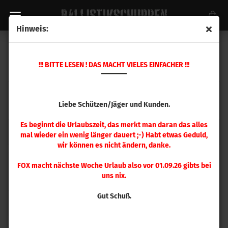
Hinweis:
MTM PATRONENBOXEN
!!! BITTE LESEN ! DAS MACHT VIELES EINFACHER !!!
Liebe Schützen/Jäger und Kunden.
Es beginnt die Urlaubszeit, das merkt man daran das alles
MTM Kurzwaffe
MTM Langwaffe
mal wieder ein wenig länger dauert ;-) Habt etwas Geduld,
wir können es nicht ändern, danke.
FOX macht nächste Woche Urlaub also vor 01.09.26 gibts bei
uns nix.
Gut Schuß.
MTM Munitionbehälter