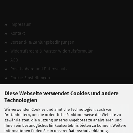
Impressum
Kontakt
Versand- & Zahlungsbedingungen
Widerrufsrecht & Muster-Widerrufsformular
AGB
Privatsphäre und Datenschutz
Cookie Einstellungen
Vertrag widerrufen
Diese Webseite verwendet Cookies und andere
Technologien
Wir verwenden Cookies und ähnliche Technologien, auch von
Drittanbietern, um die ordentliche Funktionsweise der Website zu
gewährleisten, die Nutzung unseres Angebotes zu analysieren und
Ihnen ein bestmögliches Einkaufserlebnis bieten zu können. Weitere
Informationen finden Sie in unserer
Datenschutzerklärung
.