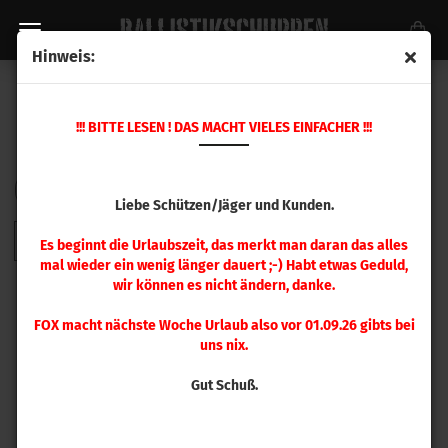
Hinweis:
HORNADY WAFFENZUBEHÖR
!!! BITTE LESEN ! DAS MACHT VIELES EINFACHER !!!
Sortieren nach
pro Seite
Sortieren nach
48 pro Seite
Liebe Schützen/Jäger und Kunden.
1
Es beginnt die Urlaubszeit, das merkt man daran das alles
mal wieder ein wenig länger dauert ;-) Habt etwas Geduld,
wir können es nicht ändern, danke.
FOX macht nächste Woche Urlaub also vor 01.09.26 gibts bei
uns nix.
Gut Schuß.