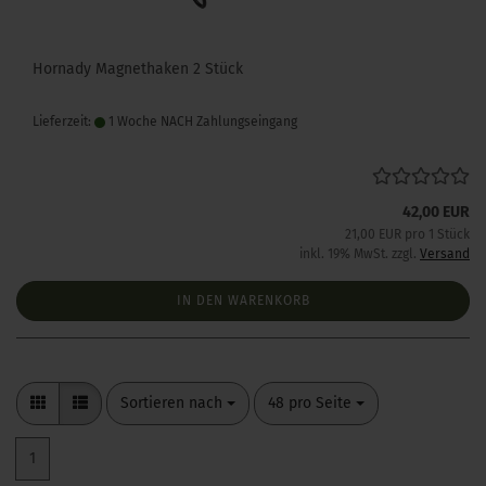
Hornady Magnethaken 2 Stück
Lieferzeit:
1 Woche NACH Zahlungseingang
42,00 EUR
21,00 EUR pro 1 Stück
inkl. 19% MwSt. zzgl.
Versand
IN DEN WARENKORB
Sortieren nach
pro Seite
Sortieren nach
48 pro Seite
1