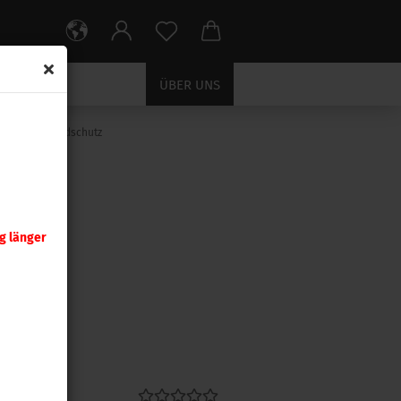
ÜBER UNS
Magpul Handschutz
CHUTZ
g länger