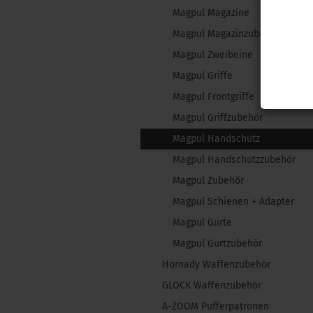
Magpul Magazine
Magpul Magazinzubehör
Magpul Zweibeine
Magpul Griffe
Magpul Frontgriffe
Magpul Griffzubehör
Magpul Handschutz
Magpul Handschutzzubehör
Magpul Zubehör
Magpul Schienen + Adapter
Magpul Gurte
Magpul Gurtzubehör
Hornady Waffenzubehör
GLOCK Waffenzubehör
A-ZOOM Pufferpatronen