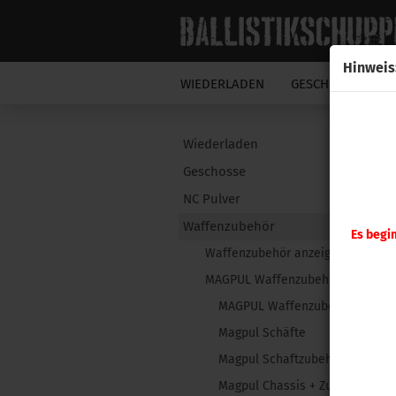
Hinweis
WIEDERLADEN
GESCHOSSE
N
Wiederladen
Geschosse
NC Pulver
Waffenzubehör
Es begi
Waffenzubehör anzeigen
MAGPUL Waffenzubehör
MAGPUL Waffenzubehör anzeig
Magpul Schäfte
Magpul Schaftzubehör
Magpul Chassis + Zubehör