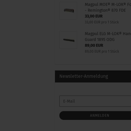
Magpul MOE® M-LOK® F
- Remington® 870 FDE
33,00 EUR
33,00 EUR pro 1 Stück
Magpul ELG M-LOK® Han
Guard 1895 ODG
89,00 EUR
89,00 EUR pro 1 Stück
Newsletter-Anmeldung
WEITER
E-
ZUR
Mail
NEWSLETTER-
ANMELDUNG
ANMELDEN