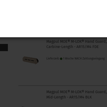
Lieferzeit:
Lieferzeit unbekannt aber bereit
nachbestellt
Magpul MOE® M-LOK® Hand Guard,
Carbine-Length - AR15/M4 FDE
Lieferzeit:
1 Woche NACH Zahlungseingang
Magpul MOE® M-LOK® Hand Guard,
Mid-Length - AR15/M4 BLK