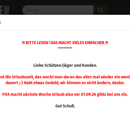
Suche...
:
C PULVER
WAFFENZUBEHÖR
ERSATZTEILE
OPTIK
!!! BITTE LESEN ! DAS MACHT VIELES EINFACHER !!!
»
»
»
Startseite
Waffenzubehör
MAGPUL Waffenzubehör
MAGPUL HANDS
Liebe Schützen/Jäger und Kunden.
nnt die Urlaubszeit, das merkt man daran das alles mal wieder ein weni
dauert ;-) Habt etwas Geduld, wir können es nicht ändern, danke.
Sortieren nach
pro Seite
Sortieren nach
48 pro Seite
FOX macht nächste Woche Urlaub also vor 01.09.26 gibts bei uns nix.
1
en
Gut Schuß.
Magpul MOE® M-LOK® Hand Guard,
Carbine-Length - AR15/M4 BLK