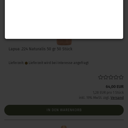
Lapua .224 Naturalis 50 gr 50 Stück
Lieferzeit:
Lieferzeit wird bei Interesse angefragt
64,00 EUR
1,28 EUR pro 1 Stück
inkl. 19% MwSt. zzgl.
Versand
IN DEN WARENKORB