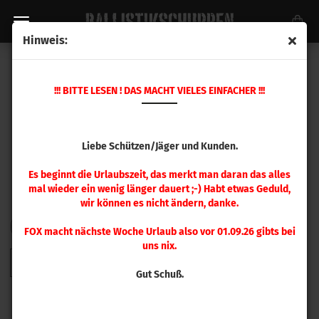
Hinweis:
LAPUA GESCHOSSE
!!! BITTE LESEN ! DAS MACHT VIELES EINFACHER !!!
Liebe Schützen/Jäger und Kunden.
Es beginnt die Urlaubszeit, das merkt man daran das alles
mal wieder ein wenig länger dauert ;-) Habt etwas Geduld,
wir können es nicht ändern, danke.
FILTER
Sortieren nach
pro Seite
Sortieren nach
48 pro Seite
FOX macht nächste Woche Urlaub also vor 01.09.26 gibts bei
uns nix.
1
2
»
Gut Schuß.