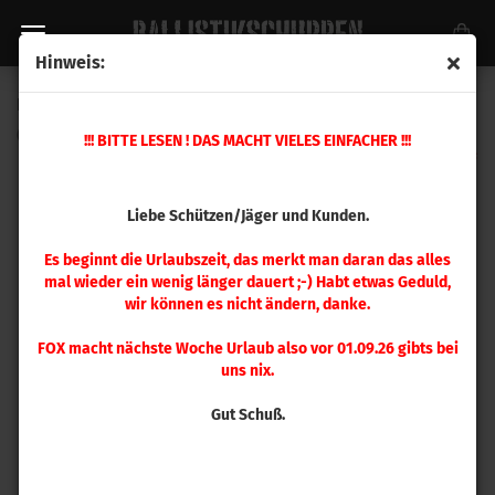
Hinweis:
Hornady Führungsdorn .338 / 8,5 mm
(Art.Nr.:
390955
)
!!! BITTE LESEN ! DAS MACHT VIELES EINFACHER !!!
Liebe Schützen/Jäger und Kunden.
Es beginnt die Urlaubszeit, das merkt man daran das alles
mal wieder ein wenig länger dauert ;-) Habt etwas Geduld,
wir können es nicht ändern, danke.
FOX macht nächste Woche Urlaub also vor 01.09.26 gibts bei
uns nix.
Gut Schuß.