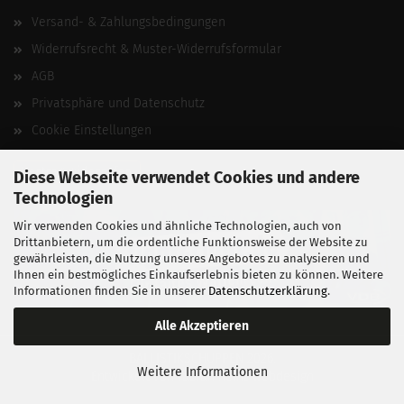
Versand- & Zahlungsbedingungen
Widerrufsrecht & Muster-Widerrufsformular
AGB
Privatsphäre und Datenschutz
Cookie Einstellungen
Vertrag widerrufen
Diese Webseite verwendet Cookies und andere
Technologien
Wir verwenden Cookies und ähnliche Technologien, auch von
Drittanbietern, um die ordentliche Funktionsweise der Website zu
gewährleisten, die Nutzung unseres Angebotes zu analysieren und
Ihnen ein bestmögliches Einkaufserlebnis bieten zu können. Weitere
Informationen finden Sie in unserer
Datenschutzerklärung
.
Alle Akzeptieren
BALLISTIKSCHUPPEN 2026.
Weitere Informationen
Entwickelt von
fabian heinz webdesign