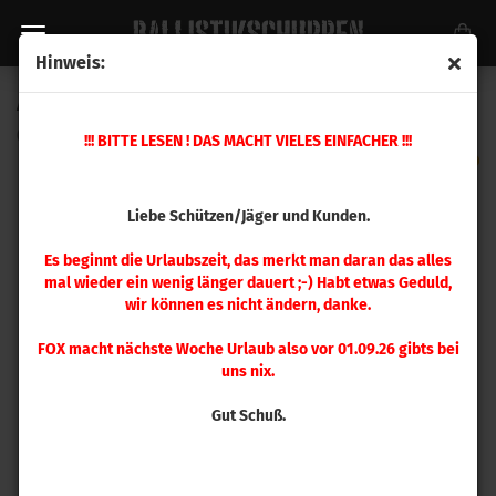
Hinweis:
A-Zoom .270 WSM Pufferpatrone 2 Stück
(Art.Nr.:
12219
)
!!! BITTE LESEN ! DAS MACHT VIELES EINFACHER !!!
Liebe Schützen/Jäger und Kunden.
Es beginnt die Urlaubszeit, das merkt man daran das alles
mal wieder ein wenig länger dauert ;-) Habt etwas Geduld,
wir können es nicht ändern, danke.
FOX macht nächste Woche Urlaub also vor 01.09.26 gibts bei
uns nix.
Gut Schuß.