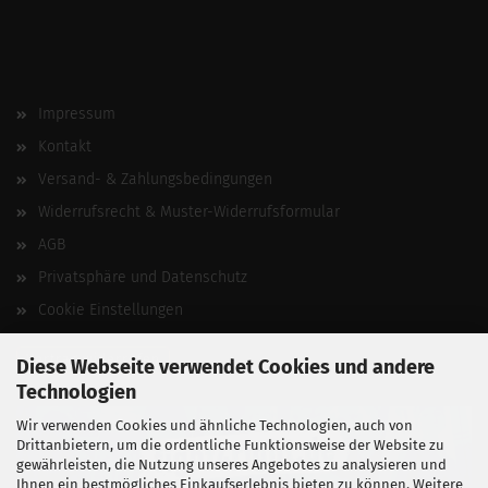
Impressum
Kontakt
Versand- & Zahlungsbedingungen
Widerrufsrecht & Muster-Widerrufsformular
AGB
Privatsphäre und Datenschutz
Cookie Einstellungen
Vertrag widerrufen
Diese Webseite verwendet Cookies und andere
Technologien
Wir verwenden Cookies und ähnliche Technologien, auch von
Drittanbietern, um die ordentliche Funktionsweise der Website zu
gewährleisten, die Nutzung unseres Angebotes zu analysieren und
Ihnen ein bestmögliches Einkaufserlebnis bieten zu können. Weitere