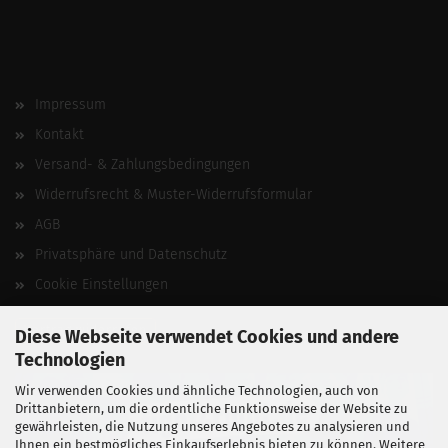
Impressum
Kontakt
Versand- & Zahlungsbedingungen
Widerrufsrecht & Muster-Widerrufsformular
AGB
Privatsphäre und Datenschutz
Cookie Einstellungen
Vertrag widerrufen
Diese Webseite verwendet Cookies und andere
Technologien
Wir verwenden Cookies und ähnliche Technologien, auch von
Drittanbietern, um die ordentliche Funktionsweise der Website zu
gewährleisten, die Nutzung unseres Angebotes zu analysieren und
Ihnen ein bestmögliches Einkaufserlebnis bieten zu können. Weitere