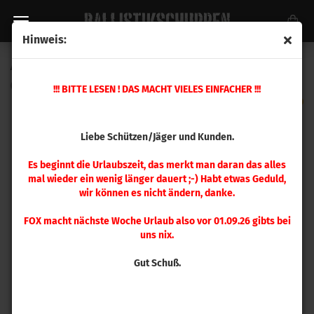
Hinweis:
A-Zoom .300 Win. Mag Pufferpatrone 2 Stück
(Art.Nr.:
12237
)
!!! BITTE LESEN ! DAS MACHT VIELES EINFACHER !!!
Liebe Schützen/Jäger und Kunden.
Es beginnt die Urlaubszeit, das merkt man daran das alles
mal wieder ein wenig länger dauert ;-) Habt etwas Geduld,
wir können es nicht ändern, danke.
FOX macht nächste Woche Urlaub also vor 01.09.26 gibts bei
uns nix.
Gut Schuß.