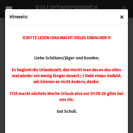
Hinweis:
A-Zoom .308 Win Pufferpatrone 2 Stück
(Art.Nr.:
12228
)
!!! BITTE LESEN ! DAS MACHT VIELES EINFACHER !!!
Liebe Schützen/Jäger und Kunden.
Es beginnt die Urlaubszeit, das merkt man daran das alles
mal wieder ein wenig länger dauert ;-) Habt etwas Geduld,
wir können es nicht ändern, danke.
FOX macht nächste Woche Urlaub also vor 01.09.26 gibts bei
uns nix.
Gut Schuß.