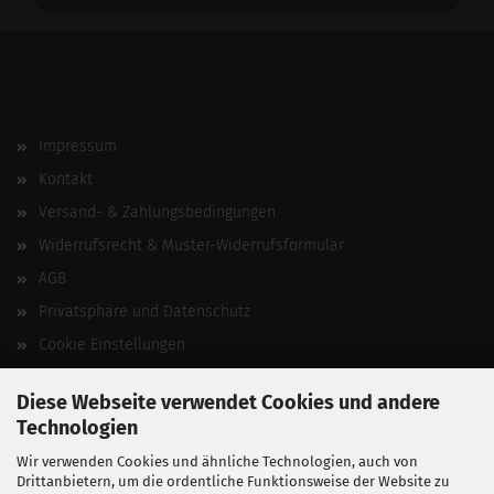
Impressum
Kontakt
Versand- & Zahlungsbedingungen
Widerrufsrecht & Muster-Widerrufsformular
AGB
Privatsphäre und Datenschutz
Cookie Einstellungen
Vertrag widerrufen
Diese Webseite verwendet Cookies und andere
Technologien
Wir verwenden Cookies und ähnliche Technologien, auch von
Drittanbietern, um die ordentliche Funktionsweise der Website zu