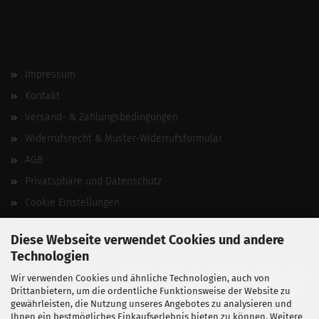
Impressum
Kontakt
Versand- & Zahlungsbedingungen
Widerrufsrecht & Muster-Widerrufsformular
AGB
Privatsphäre und Datenschutz
Cookie Einstellungen
Vertrag widerrufen
Diese Webseite verwendet Cookies und andere
Technologien
Wir verwenden Cookies und ähnliche Technologien, auch von
Drittanbietern, um die ordentliche Funktionsweise der Website zu
gewährleisten, die Nutzung unseres Angebotes zu analysieren und
Ihnen ein bestmögliches Einkaufserlebnis bieten zu können. Weitere