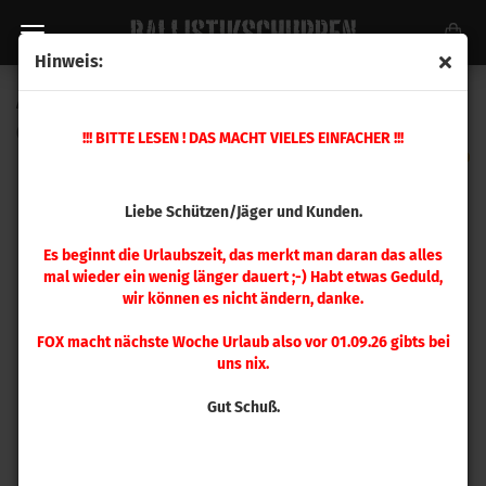
Hinweis:
A-Zoom .50 BMG Pufferpatrone 1 Stück
(Art.Nr.:
11451
)
!!! BITTE LESEN ! DAS MACHT VIELES EINFACHER !!!
Liebe Schützen/Jäger und Kunden.
Es beginnt die Urlaubszeit, das merkt man daran das alles
mal wieder ein wenig länger dauert ;-) Habt etwas Geduld,
wir können es nicht ändern, danke.
FOX macht nächste Woche Urlaub also vor 01.09.26 gibts bei
uns nix.
Gut Schuß.