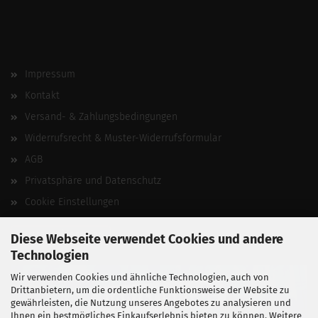
Impressum
Kontakt
Versand- & Zahlungsbedingungen
Widerrufsrecht & Muster-Widerrufsformular
AGB
Privatsphäre und Datenschutz
Cookie Einstellungen
Vertrag widerrufen
Diese Webseite verwendet Cookies und andere
Technologien
Wir verwenden Cookies und ähnliche Technologien, auch von
Drittanbietern, um die ordentliche Funktionsweise der Website zu
gewährleisten, die Nutzung unseres Angebotes zu analysieren und
Ihnen ein bestmögliches Einkaufserlebnis bieten zu können. Weitere