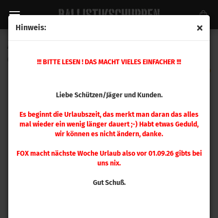
Hinweis:
A-Zoom 30-06 Springfield Pufferpatrone 2 Stück
(Art.Nr.:
12227
)
!!! BITTE LESEN ! DAS MACHT VIELES EINFACHER !!!
Liebe Schützen/Jäger und Kunden.
Es beginnt die Urlaubszeit, das merkt man daran das alles
mal wieder ein wenig länger dauert ;-) Habt etwas Geduld,
wir können es nicht ändern, danke.
FOX macht nächste Woche Urlaub also vor 01.09.26 gibts bei
uns nix.
Gut Schuß.