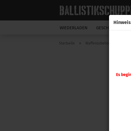
Hinweis
WIEDERLADEN
GESCHOSSE
N
»
»
Startseite
Waffenzubehör
A-ZOO
Es begi