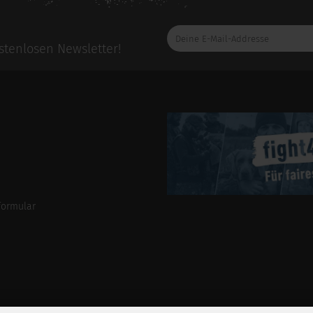
Deine
E-
tenlosen Newsletter!
Mail-
Addresse
formular