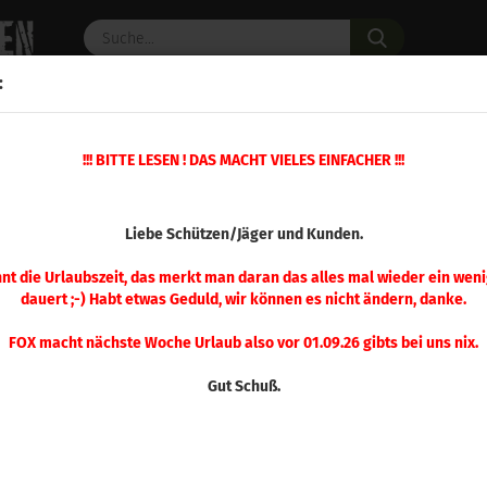
Suche...
:
C PULVER
WAFFENZUBEHÖR
ERSATZTEILE
OPTIK
!!! BITTE LESEN ! DAS MACHT VIELES EINFACHER !!!
»
»
M Pufferpatronen
Langwaffe
A-Zoom 6,5 mm PRC Pufferpatrone 2 Stü
(Art.Nr.
Liebe Schützen/Jäger und Kunden.
A-Z
Puf
nnt die Urlaubszeit, das merkt man daran das alles mal wieder ein weni
dauert ;-) Habt etwas Geduld, wir können es nicht ändern, danke.
Stü
FOX macht nächste Woche Urlaub also vor 01.09.26 gibts bei uns nix.
Gut Schuß.