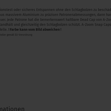
ktionstest oder sicheres Entspannen ohne den Schlagbolzen zu beschädi
aus massivem Aluminium zu präzisen Patronenabmessungen, dann hart e
uer. Jede Patrone hat die bemerkenswert haltbare Dead Cap von A-Zo
tandhält und gleichzeitig den Schlagbolzen schützt. A-Zoom Snap Caps
elle.
! Farbe kann vom Bild abweichen !
steller gemäß EU-Verordnung
rmationen