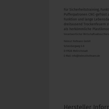
Für Sicherheitstraining, Fun
Pufferpatronen CNC-gefräst 
Funktion und lange Lebensda
dreitausend Trockenfeuern s
als herkömmliche Plastikmod
Verantwortlicher Wirtschaftsakteur/Her
Helmut Hofmann GmbH
Scheinbergweg 6-8
D-97638 Mellrichstadt
E-Mail: info@helmuthofmann.de
Hersteller Info