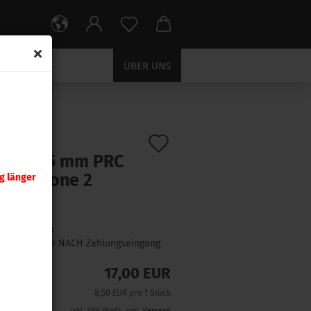
ÜBER UNS
ck
Auf
:
12307
)
oom 6,5 mm PRC
den
ferpatrone 2
g länger
Merkzettel
ck
Lieferzeit:
1 Woche NACH Zahlungseingang
17,00 EUR
8,50 EUR pro 1 Stück
inkl. 19% MwSt. zzgl.
Versand