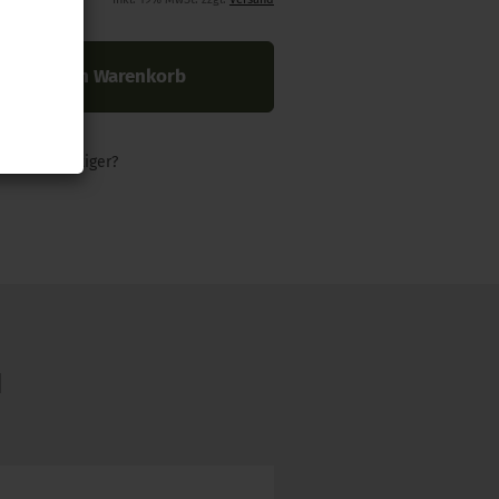
In den Warenkorb
nders günstiger?
N