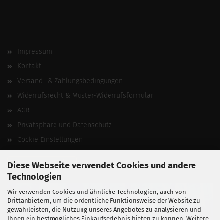
Impressum
Kontakt
Versand- & Zahlungsbedingungen
Widerrufsrecht & Muster-Widerrufsformular
AGB
Privatsphäre und Datenschutz
Cookie Einstellungen
Vertrag widerrufen
Diese Webseite verwendet Cookies und andere
Technologien
Wir verwenden Cookies und ähnliche Technologien, auch von
Drittanbietern, um die ordentliche Funktionsweise der Website zu
gewährleisten, die Nutzung unseres Angebotes zu analysieren und
Ihnen ein bestmögliches Einkaufserlebnis bieten zu können. Weitere