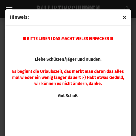
Hinweis:
A-Zoom 6,5x55 mm Pufferpatrone 2 Stück
(Art.Nr.:
12251
)
!!! BITTE LESEN ! DAS MACHT VIELES EINFACHER !!!
Liebe Schützen/Jäger und Kunden.
Es beginnt die Urlaubszeit, das merkt man daran das alles
mal wieder ein wenig länger dauert ;-) Habt etwas Geduld,
wir können es nicht ändern, danke.
Gut Schuß.