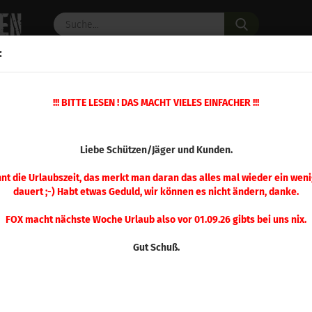
Suche...
:
C PULVER
WAFFENZUBEHÖR
ERSATZTEILE
OPTIK
»
!!! BITTE LESEN ! DAS MACHT VIELES EINFACHER !!!
osse
FOX .308 Classic Hunter 110 gr 50 Stück
(Art.Nr.
Liebe Schützen/Jäger und Kunden.
FOX 
Hunt
nnt die Urlaubszeit, das merkt man daran das alles mal wieder ein weni
dauert ;-) Habt etwas Geduld, wir können es nicht ändern, danke.
Stü
FOX macht nächste Woche Urlaub also vor 01.09.26 gibts bei uns nix.
Gut Schuß.