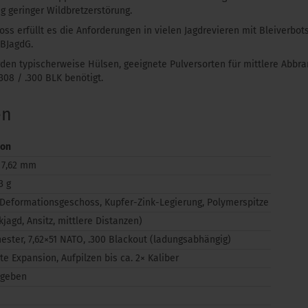
g geringer Wildbretzerstörung.
hoss erfüllt es die Anforderungen in vielen Jagdrevieren mit Bleiverb
BJagdG.
rden typischerweise Hülsen, geeignete Pulversorten für mittlere Abbr
308 / .300 BLK benötigt.
en
ion
 7,62 mm
3 g
 Deformationsgeschoss, Kupfer-Zink-Legierung, Polymerspitze
kjagd, Ansitz, mittlere Distanzen)
ester, 7,62×51 NATO, .300 Blackout (ladungsabhängig)
rte Expansion, Aufpilzen bis ca. 2× Kaliber
egeben