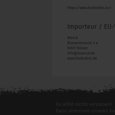
https://www.foxbullets.eu/
Importeur / EU-
Mönck
Blumenstrasse 3 a
94577 Winzer
info@moenck.de
www.foxbullets.de
Für weitere Informationen besuchen Si
Du willst nichts verpassen?
Dann abonniere unseren kos