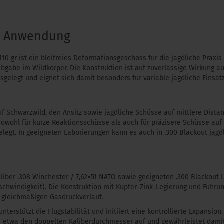
& Anwendung
10 gr ist ein bleifreies Deformationsgeschoss für die jagdliche Praxis 
gabe im Wildkörper. Die Konstruktion ist auf zuverlässige Wirkung au
sgelegt und eignet sich damit besonders für variable jagdliche Einsa
uf Schwarzwild, den Ansitz sowie jagdliche Schüsse auf mittlere Distan
sowohl für kurze Reaktionsschüsse als auch für präzisere Schüsse auf
elegt. In geeigneten Laborierungen kann es auch in .300 Blackout jagd
liber .308 Winchester / 7,62×51 NATO sowie geeigneten .300 Blackout 
hwindigkeit). Die Konstruktion mit Kupfer-Zink-Legierung und Führung
r gleichmäßigen Gasdruckverlauf.
nterstützt die Flugstabilität und initiiert eine kontrollierte Expansio
is etwa den doppelten Kaliberdurchmesser auf und gewährleistet damit