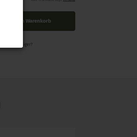
In den Warenkorb
nders günstiger?
N