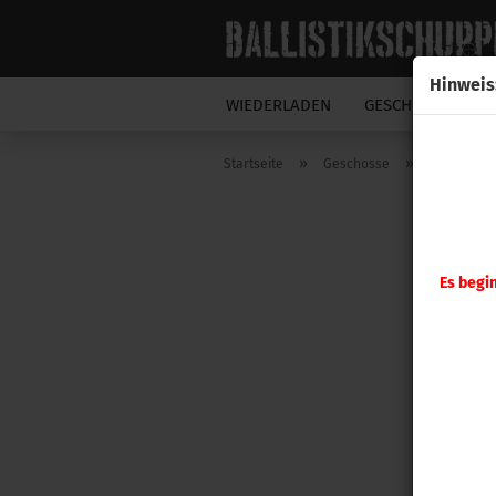
Hinweis
WIEDERLADEN
GESCHOSSE
N
»
»
Startseite
Geschosse
FOX Gesch
Es begi