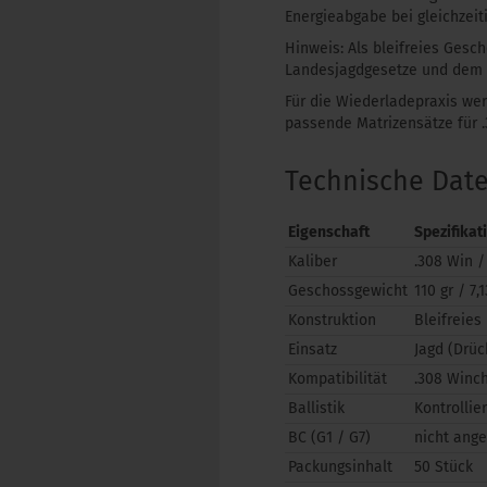
Energieabgabe bei gleichzeiti
Hinweis: Als bleifreies Gesc
Landesjagdgesetze und dem 
Für die Wiederladepraxis we
passende Matrizensätze für .
Technische Dat
Eigenschaft
Spezifikat
Kaliber
.308 Win /
Geschossgewicht
110 gr / 7,1
Konstruktion
Bleifreies
Einsatz
Jagd (Drüc
Kompatibilität
.308 Winch
Ballistik
Kontrollie
BC (G1 / G7)
nicht ang
Packungsinhalt
50 Stück