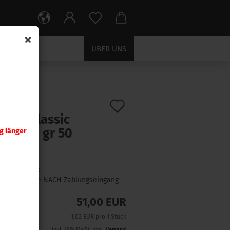
ÜBER UNS
Auf
:
685198494
)
.308 Classic
den
er 110 gr 50
g länger
Merkzettel
ck
Lieferzeit:
1 Woche NACH Zahlungseingang
51,00 EUR
1,02 EUR pro 1 Stück
inkl. 19% MwSt. zzgl.
Versand