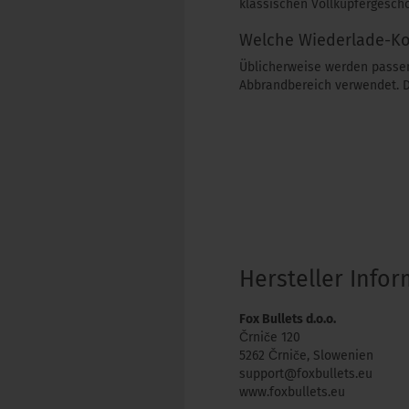
klassischen Vollkupfergesch
Welche Wiederlade-Ko
Üblicherweise werden passen
Abbrandbereich verwendet. Di
Hersteller Info
Fox Bullets d.o.o.
Črniče 120
5262 Črniče, Slowenien
support@foxbullets.eu
www.foxbullets.eu