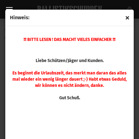
Hinweis:
Hodgdon TripleSeven FFFg (454 g)
(Art.Nr.:
UY0630
)
!!! BITTE LESEN ! DAS MACHT VIELES EINFACHER !!!
Liebe Schützen/Jäger und Kunden.
Es beginnt die Urlaubszeit, das merkt man daran das alles
mal wieder ein wenig länger dauert ;-) Habt etwas Geduld,
wir können es nicht ändern, danke.
Gut Schuß.