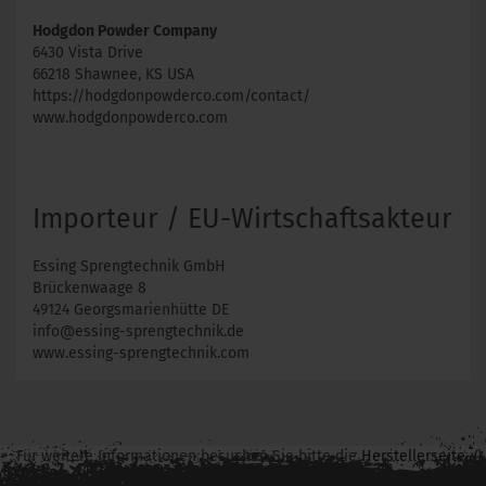
Hodgdon Powder Company
6430 Vista Drive
66218 Shawnee, KS USA
https://hodgdonpowderco.com/contact/
www.hodgdonpowderco.com
Importeur / EU-Wirtschaftsakteur
Essing Sprengtechnik GmbH
Brückenwaage 8
49124 Georgsmarienhütte DE
info@essing-sprengtechnik.de
www.essing-sprengtechnik.com
Für weitere Informationen besuchen Sie bitte die
Herstellerseite
zu diesem Artikel.