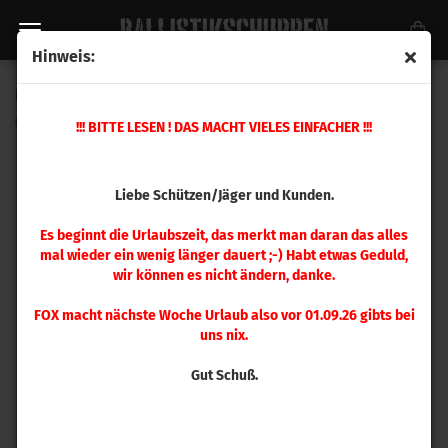
Hinweis:
Hornady Setzmatrize .284 Win, 7 mm WSM
(Art.Nr.:
044108
)
!!! BITTE LESEN ! DAS MACHT VIELES EINFACHER !!!
Liebe Schützen/Jäger und Kunden.
Es beginnt die Urlaubszeit, das merkt man daran das alles
mal wieder ein wenig länger dauert ;-) Habt etwas Geduld,
wir können es nicht ändern, danke.
FOX macht nächste Woche Urlaub also vor 01.09.26 gibts bei
uns nix.
Gut Schuß.