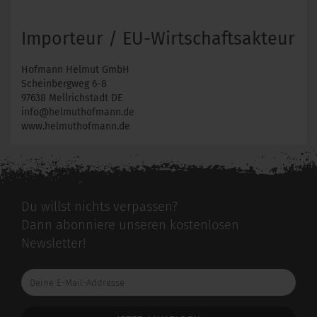
Importeur / EU-Wirtschaftsakteur
Hofmann Helmut GmbH
Scheinbergweg 6-8
97638 Mellrichstadt DE
info@helmuthofmann.de
www.helmuthofmann.de
Du willst nichts verpassen?
Dann abonniere unseren kostenlosen
Newsletter!
Deine
E-
Mail-
Addresse