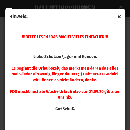
Hinweis:
Hornady Hülsenhalterplatte #29
(Art.Nr.:
392629
)
!!! BITTE LESEN ! DAS MACHT VIELES EINFACHER !!!
Liebe Schützen/Jäger und Kunden.
Es beginnt die Urlaubszeit, das merkt man daran das alles
mal wieder ein wenig länger dauert ;-) Habt etwas Geduld,
wir können es nicht ändern, danke.
FOX macht nächste Woche Urlaub also vor 01.09.26 gibts bei
uns nix.
Gut Schuß.