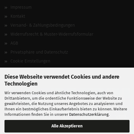
Impressum
Kontakt
Versand- & Zahlungsbedingungen
Widerrufsrecht & Muster-Widerrufsformular
AGB
Privatsphäre und Datenschutz
Cookie Einstellungen
Vertrag widerrufen
Diese Webseite verwendet Cookies und andere
Technologien
Wir verwenden Cookies und ähnliche Technologien, auch von
Drittanbietern, um die ordentliche Funktionsweise der Website zu
gewährleisten, die Nutzung unseres Angebotes zu analysieren und
Ihnen ein bestmögliches Einkaufserlebnis bieten zu können. Weitere
Informationen finden Sie in unserer
Datenschutzerklärung
.
Alle Akzeptieren