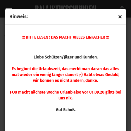
Hinweis:
Hornady Setzmatrize .30 Karabiner
(Art.Nr.:
044142
)
!!! BITTE LESEN ! DAS MACHT VIELES EINFACHER !!!
Liebe Schützen/Jäger und Kunden.
Es beginnt die Urlaubszeit, das merkt man daran das alles
mal wieder ein wenig länger dauert ;-) Habt etwas Geduld,
wir können es nicht ändern, danke.
FOX macht nächste Woche Urlaub also vor 01.09.26 gibts bei
uns nix.
Gut Schuß.