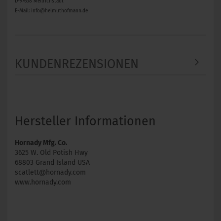
D-97638 Mellrichstadt
E-Mail: info@helmuthofmann.de
KUNDENREZENSIONEN
Hersteller Informationen
Hornady Mfg. Co.
3625 W. Old Potish Hwy
68803 Grand Island USA
scatlett@hornady.com
www.hornady.com