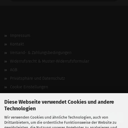
Impressum
Kontakt
Versand- & Zahlungsbedingungen
Widerrufsrecht & Muster-Widerrufsformular
AGB
Privatsphäre und Datenschutz
Cookie Einstellungen
Vertrag widerrufen
Diese Webseite verwendet Cookies und andere
Technologien
Wir verwenden Cookies und ähnliche Technologien, auch von
Drittanbietern, um die ordentliche Funktionsweise der Website zu
gewährleisten, die Nutzung unseres Angebotes zu analysieren und