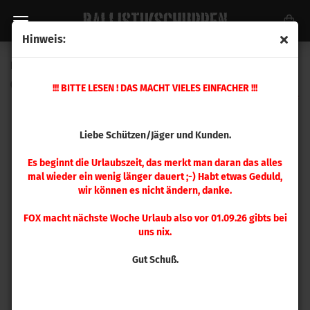
Hinweis:
Hornady .32 Auto Matrizensatz
(Art.Nr.:
546506
)
!!! BITTE LESEN ! DAS MACHT VIELES EINFACHER !!!
Liebe Schützen/Jäger und Kunden.
Es beginnt die Urlaubszeit, das merkt man daran das alles
mal wieder ein wenig länger dauert ;-) Habt etwas Geduld,
wir können es nicht ändern, danke.
FOX macht nächste Woche Urlaub also vor 01.09.26 gibts bei
uns nix.
Gut Schuß.