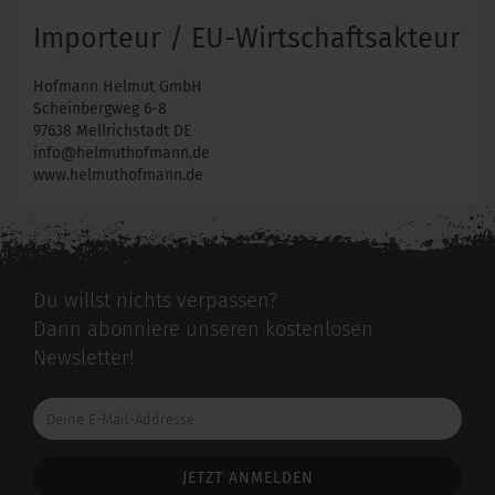
Importeur / EU-Wirtschaftsakteur
Hofmann Helmut GmbH
Scheinbergweg 6-8
97638 Mellrichstadt DE
info@helmuthofmann.de
www.helmuthofmann.de
Du willst nichts verpassen?
Dann abonniere unseren kostenlosen
Newsletter!
Deine
E-
Mail-
Addresse