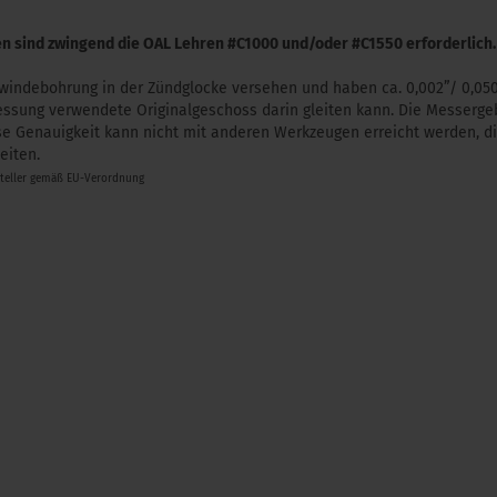
n sind zwingend die OAL Lehren #C1000 und/oder #C1550 erforderlich.
 Gewindebohrung in der Zündglocke versehen und haben ca. 0,002”/ 0,
essung verwendete Originalgeschoss darin gleiten kann. Die Messergeb
e Genauigkeit kann nicht mit anderen Werkzeugen erreicht werden, die
eiten.
steller gemäß EU-Verordnung