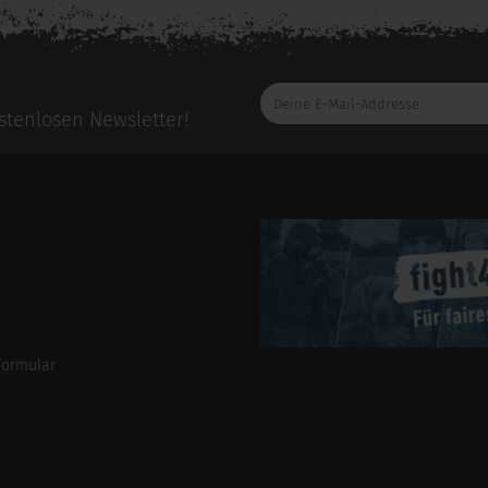
Deine
E-
tenlosen Newsletter!
Mail-
Addresse
formular