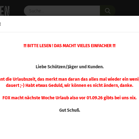
Suche...
:
C PULVER
WAFFENZUBEHÖR
ERSATZTEILE
OPTIK
»
!!! BITTE LESEN ! DAS MACHT VIELES EINFACHER !!!
»
»
Modifizierte Hülsen
.338 - .375
Hornady Mod. Hülse .340 Weath
(Art.Nr.
Liebe Schützen/Jäger und Kunden.
Hor
.34
nnt die Urlaubszeit, das merkt man daran das alles mal wieder ein weni
dauert ;-) Habt etwas Geduld, wir können es nicht ändern, danke.
Ma
FOX macht nächste Woche Urlaub also vor 01.09.26 gibts bei uns nix.
Gut Schuß.