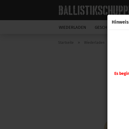
Hinweis
WIEDERLADEN
GESCHOSSE
N
»
»
Startseite
Wiederladen
Hornady
Es begi