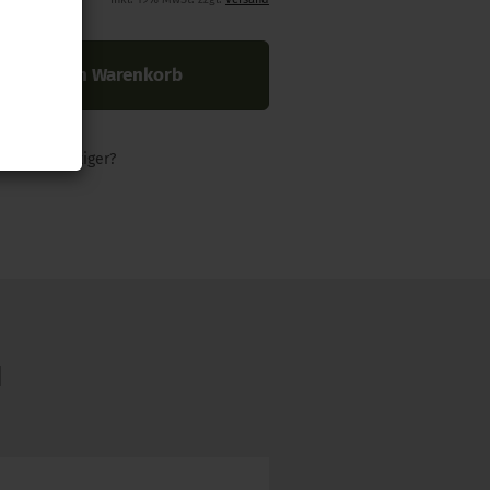
In den Warenkorb
nders günstiger?
N