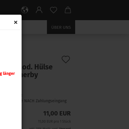
ÜBER UNS
erby Magnum
Auf
:
A340
)
nady Mod. Hülse
den
0 Weatherby
g länger
Merkzettel
gnum
Lieferzeit:
1 Woche NACH Zahlungseingang
11,00 EUR
11,00 EUR pro 1 Stück
inkl. 19% MwSt. zzgl.
Versand