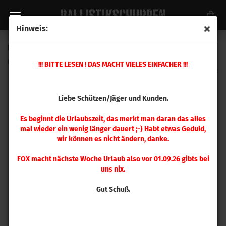
Hinweis:
Hornady Patronenlehre .44 Rem Magnum .430
(Art.Nr.:
380705
)
!!! BITTE LESEN ! DAS MACHT VIELES EINFACHER !!!
Liebe Schützen/Jäger und Kunden.
Es beginnt die Urlaubszeit, das merkt man daran das alles
mal wieder ein wenig länger dauert ;-) Habt etwas Geduld,
wir können es nicht ändern, danke.
FOX macht nächste Woche Urlaub also vor 01.09.26 gibts bei
uns nix.
Gut Schuß.