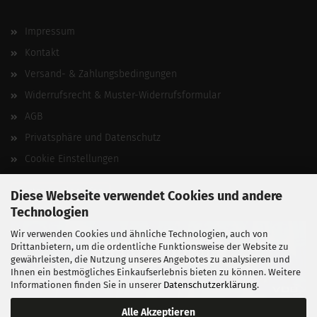
Impressum
Kontakt
Versand- & Zahlungsbedingungen
Widerrufsrecht & Muster-Widerrufsformular
AGB
Privatsphäre und Datenschutz
Cookie Einstellungen
Vertrag widerrufen
Diese Webseite verwendet Cookies und andere
Technologien
Wir verwenden Cookies und ähnliche Technologien, auch von
Drittanbietern, um die ordentliche Funktionsweise der Website zu
gewährleisten, die Nutzung unseres Angebotes zu analysieren und
Ihnen ein bestmögliches Einkaufserlebnis bieten zu können. Weitere
Informationen finden Sie in unserer
Datenschutzerklärung
.
Alle Akzeptieren