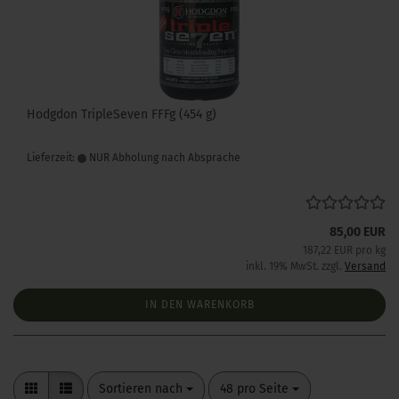
Hodgdon TripleSeven FFFg (454 g)
Lieferzeit:
NUR Abholung nach Absprache
85,00 EUR
187,22 EUR pro kg
inkl. 19% MwSt. zzgl.
Versand
IN DEN WARENKORB
Sortieren nach
pro Seite
Sortieren nach
48 pro Seite