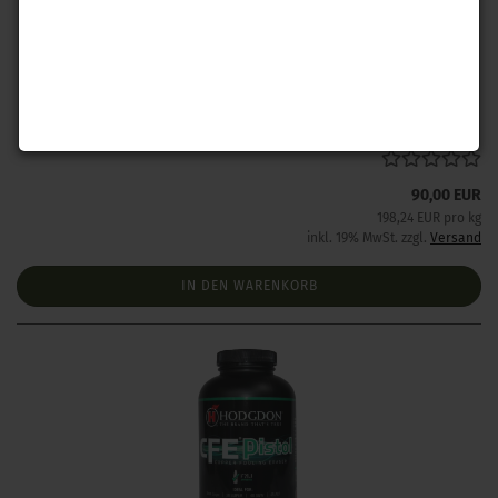
Hodgdon CFE 223 (454 g)
Lieferzeit:
NUR Abholung nach Absprache
90,00 EUR
198,24 EUR pro kg
inkl. 19% MwSt. zzgl.
Versand
IN DEN WARENKORB