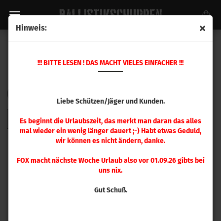
Hinweis:
HODGDON
!!! BITTE LESEN ! DAS MACHT VIELES EINFACHER !!!
Sortieren nach
pro Seite
Sortieren nach
48 pro Seite
Liebe Schützen/Jäger und Kunden.
1
Es beginnt die Urlaubszeit, das merkt man daran das alles
mal wieder ein wenig länger dauert ;-) Habt etwas Geduld,
wir können es nicht ändern, danke.
FOX macht nächste Woche Urlaub also vor 01.09.26 gibts bei
uns nix.
Gut Schuß.