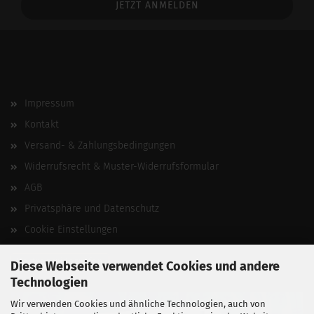
Impressum
Kontakt
Versand- & Zahlungsbedingungen
Widerrufsrecht & Muster-Widerrufsformular
AGB
Privatsphäre und Datenschutz
Cookie Einstellungen
Vertrag widerrufen
Diese Webseite verwendet Cookies und andere
Technologien
Wir verwenden Cookies und ähnliche Technologien, auch von