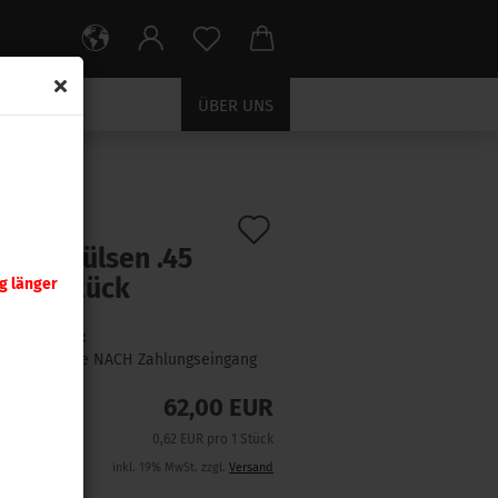
ÜBER UNS
Auf
:
8780
)
nady Hülsen .45
den
 100 Stück
g länger
Merkzettel
Lieferzeit:
1 Woche NACH Zahlungseingang
62,00 EUR
0,62 EUR pro 1 Stück
inkl. 19% MwSt. zzgl.
Versand