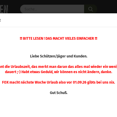
Suche...
:
C PULVER
WAFFENZUBEHÖR
ERSATZTEILE
OPTIK
»
!!! BITTE LESEN ! DAS MACHT VIELES EINFACHER !!!
»
»
Hülsen
Hülsen Kurzwaffe
Hornady Hülsen .45 Colt 100 Stück
(Art.Nr.
Liebe Schützen/Jäger und Kunden.
Hor
Colt
nnt die Urlaubszeit, das merkt man daran das alles mal wieder ein weni
dauert ;-) Habt etwas Geduld, wir können es nicht ändern, danke.
FOX macht nächste Woche Urlaub also vor 01.09.26 gibts bei uns nix.
Gut Schuß.