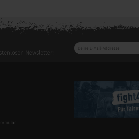
Deine
E-
tenlosen Newsletter!
Mail-
Addresse
formular