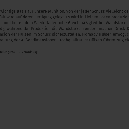
wichtige Basis für unsere Munition, von der jeder Schuss vielleicht d
alt wird auf deren Fertigung gelegt. Es wird in kleinen Losen produzi
len und bieten dem Wiederlader hohe Gleichmäßigkeit bei Wandstärke
ndig während der Produktion die Wandstärke, sondern machen Druck-Ka
nsion der Hülsen im Schuss sicherzustellen. Hornady Hülsen ermögl
nhaltung der Außendimensionen. Hochqualitative Hülsen führen zu g
steller gemäß EU-Verordnung