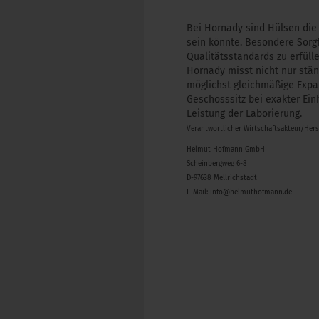
Bei Hornady sind Hülsen die 
sein könnte. Besondere Sorgf
Qualitätsstandards zu erfül
Hornady misst nicht nur stä
möglichst gleichmäßige Expa
Geschosssitz bei exakter Ei
Leistung der Laborierung.
Verantwortlicher Wirtschaftsakteur/Her
Helmut Hofmann GmbH
Scheinbergweg 6-8
D-97638 Mellrichstadt
E-Mail: info@helmuthofmann.de