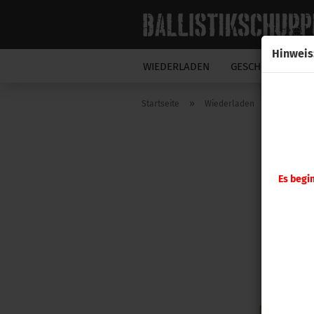
Hinweis
WIEDERLADEN
GESCHOSSE
N
»
»
Startseite
Wiederladen
Hornady
Es begi