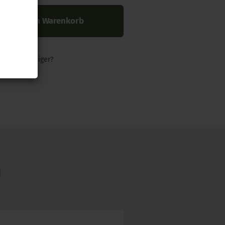
In den Warenkorb
nders günstiger?
N