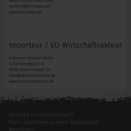
68803 Grand Island USA
scatlett@hornady.com
www.hornady.com
Importeur / EU-Wirtschaftsakteur
Hofmann Helmut GmbH
Scheinbergweg 6-8
97638 Mellrichstadt DE
info@helmuthofmann.de
www.helmuthofmann.de
Du willst nichts verpassen?
Dann abonniere unseren kostenlosen
Newsletter!