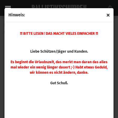
Hinweis:
Hornady Hülsen .460 S&W Magnum 50 Stück
(Art.Nr.:
8786
)
!!! BITTE LESEN ! DAS MACHT VIELES EINFACHER !!!
Liebe Schützen/Jäger und Kunden.
Es beginnt die Urlaubszeit, das merkt man daran das alles
mal wieder ein wenig länger dauert ;-) Habt etwas Geduld,
wir können es nicht ändern, danke.
Gut Schuß.