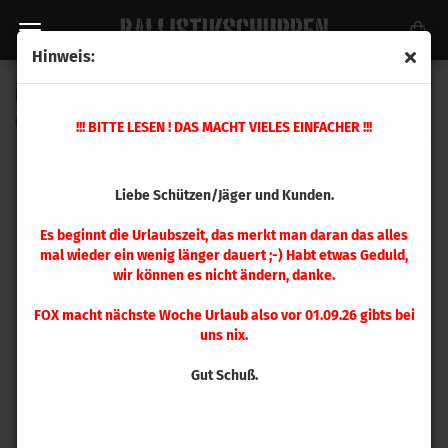
Hinweis:
Hornady Hülsenhalterplatte #5
(Art.Nr.:
392605
)
!!! BITTE LESEN ! DAS MACHT VIELES EINFACHER !!!
Liebe Schützen/Jäger und Kunden.
Es beginnt die Urlaubszeit, das merkt man daran das alles
mal wieder ein wenig länger dauert ;-) Habt etwas Geduld,
wir können es nicht ändern, danke.
FOX macht nächste Woche Urlaub also vor 01.09.26 gibts bei
uns nix.
Gut Schuß.