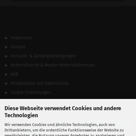
Impressum
Kontakt
Versand- & Zahlungsbedingungen
Widerrufsrecht & Muster-Widerrufsformular
AGB
Privatsphäre und Datenschutz
Cookie Einstellungen
Vertrag widerrufen
Diese Webseite verwendet Cookies und andere
Technologien
Wir verwenden Cookies und ähnliche Technologien, auch von
Drittanbietern, um die ordentliche Funktionsweise der Website zu
gewährleisten, die Nutzung unseres Angebotes zu analysieren und