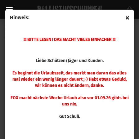
Hinweis:
Hornady .50 Action Express Matrizensatz
(Art.Nr.:
546580
)
!!! BITTE LESEN ! DAS MACHT VIELES EINFACHER !!!
Liebe Schützen/Jäger und Kunden.
Es beginnt die Urlaubszeit, das merkt man daran das alles
mal wieder ein wenig länger dauert ;-) Habt etwas Geduld,
wir können es nicht ändern, danke.
FOX macht nächste Woche Urlaub also vor 01.09.26 gibts bei
uns nix.
Gut Schuß.