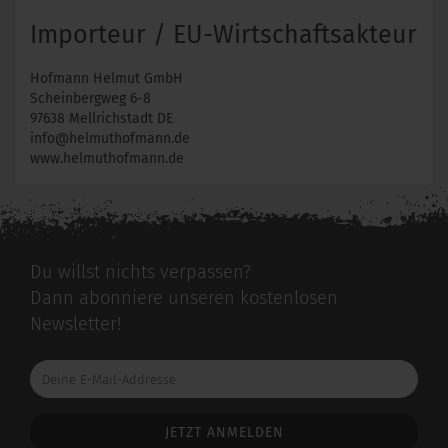
Importeur / EU-Wirtschaftsakteur
Hofmann Helmut GmbH
Scheinbergweg 6-8
97638 Mellrichstadt DE
info@helmuthofmann.de
www.helmuthofmann.de
Du willst nichts verpassen?
Dann abonniere unseren kostenlosen
Newsletter!
Deine
E-
Mail-
Addresse