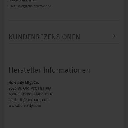
D-97638 Mellrichstadt
E-Mail: info@helmuthofmann.de
KUNDENREZENSIONEN
Hersteller Informationen
Hornady Mfg. Co.
3625 W. Old Potish Hwy
68803 Grand Island USA
scatlett@hornady.com
www.hornady.com