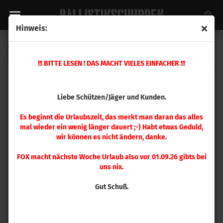
Hinweis:
Hornady Mod. Hülse 30-06 Springfield
(Art.Nr.:
A3006
)
!!! BITTE LESEN ! DAS MACHT VIELES EINFACHER !!!
Liebe Schützen/Jäger und Kunden.
Es beginnt die Urlaubszeit, das merkt man daran das alles
mal wieder ein wenig länger dauert ;-) Habt etwas Geduld,
wir können es nicht ändern, danke.
FOX macht nächste Woche Urlaub also vor 01.09.26 gibts bei
uns nix.
Gut Schuß.