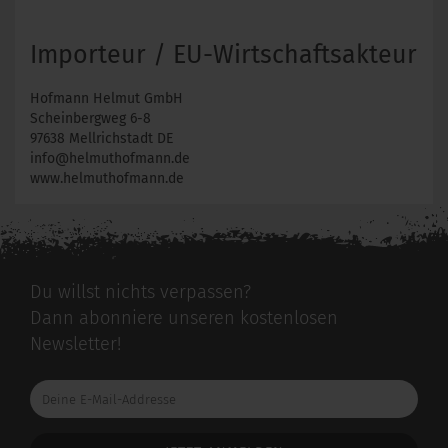
Importeur / EU-Wirtschaftsakteur
Hofmann Helmut GmbH
Scheinbergweg 6-8
97638 Mellrichstadt DE
info@helmuthofmann.de
www.helmuthofmann.de
Du willst nichts verpassen?
Dann abonniere unseren kostenlosen
Newsletter!
Deine
E-
Mail-
Addresse