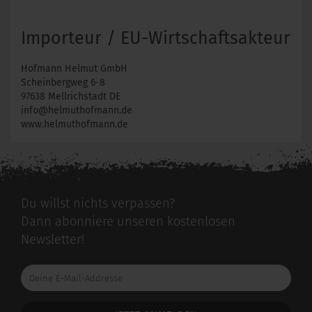
Importeur / EU-Wirtschaftsakteur
Hofmann Helmut GmbH
Scheinbergweg 6-8
97638 Mellrichstadt DE
info@helmuthofmann.de
www.helmuthofmann.de
Du willst nichts verpassen?
Dann abonniere unseren kostenlosen
Newsletter!
Deine
E-
Mail-
Addresse