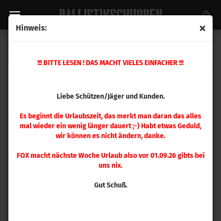
Hinweis:
Hornady Mod. Hülse 30-30 Win
(Art.Nr.:
A3030
)
!!! BITTE LESEN ! DAS MACHT VIELES EINFACHER !!!
Liebe Schützen/Jäger und Kunden.
Es beginnt die Urlaubszeit, das merkt man daran das alles
mal wieder ein wenig länger dauert ;-) Habt etwas Geduld,
wir können es nicht ändern, danke.
FOX macht nächste Woche Urlaub also vor 01.09.26 gibts bei
uns nix.
Gut Schuß.