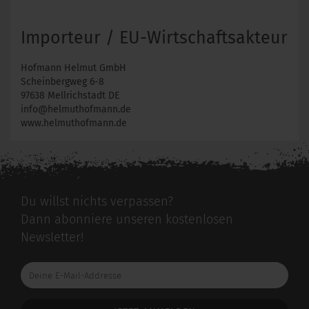
Importeur / EU-Wirtschaftsakteur
Hofmann Helmut GmbH
Scheinbergweg 6-8
97638 Mellrichstadt DE
info@helmuthofmann.de
www.helmuthofmann.de
Du willst nichts verpassen?
Dann abonniere unseren kostenlosen
Newsletter!
Deine
E-
Mail-
Addresse