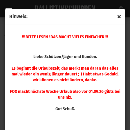
Hinweis:
Hornady 6,5 mm Grendel Matrizensatz
(Art.Nr.:
546291
)
!!! BITTE LESEN ! DAS MACHT VIELES EINFACHER !!!
Liebe Schützen/Jäger und Kunden.
Es beginnt die Urlaubszeit, das merkt man daran das alles
mal wieder ein wenig länger dauert ;-) Habt etwas Geduld,
wir können es nicht ändern, danke.
FOX macht nächste Woche Urlaub also vor 01.09.26 gibts bei
uns nix.
Gut Schuß.