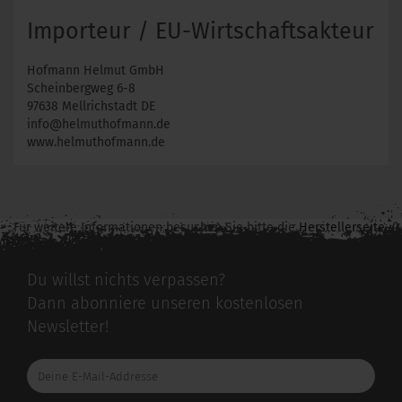
Importeur / EU-Wirtschaftsakteur
Hofmann Helmut GmbH
Scheinbergweg 6-8
97638 Mellrichstadt DE
info@helmuthofmann.de
www.helmuthofmann.de
Für weitere Informationen besuchen Sie bitte die
Herstellerseite
zu diesem Artikel.
Du willst nichts verpassen?
Dann abonniere unseren kostenlosen
Newsletter!
Deine
E-
Mail-