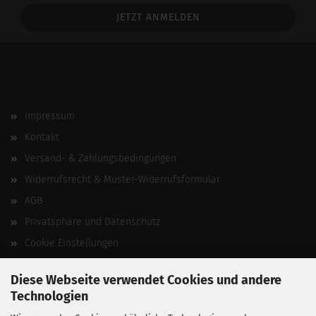
Addresse
Impressum
Kontakt
Versand- & Zahlungsbedingungen
Widerrufsrecht & Muster-Widerrufsformular
AGB
Privatsphäre und Datenschutz
Cookie Einstellungen
Vertrag widerrufen
Diese Webseite verwendet Cookies und andere
Technologien