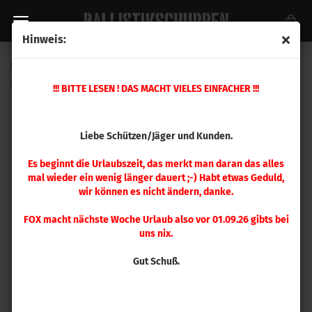
Hinweis:
Hornady Digitale Pulverwaage M2
(Art.Nr.:
050111
)
!!! BITTE LESEN ! DAS MACHT VIELES EINFACHER !!!
Liebe Schützen/Jäger und Kunden.
Es beginnt die Urlaubszeit, das merkt man daran das alles
mal wieder ein wenig länger dauert ;-) Habt etwas Geduld,
wir können es nicht ändern, danke.
FOX macht nächste Woche Urlaub also vor 01.09.26 gibts bei
uns nix.
Gut Schuß.