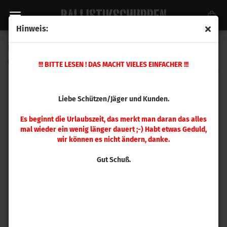
Hinweis:
Ersatzteil Nr. 11 Mehrstation Presse
(Art.Nr.:
392338
)
!!! BITTE LESEN ! DAS MACHT VIELES EINFACHER !!!
Liebe Schützen/Jäger und Kunden.
Es beginnt die Urlaubszeit, das merkt man daran das alles
mal wieder ein wenig länger dauert ;-) Habt etwas Geduld,
wir können es nicht ändern, danke.
Gut Schuß.