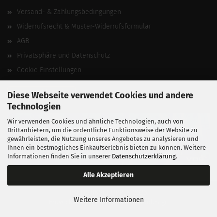
Versand- & Zahlungsbedingungen
Widerrufsrecht & Muster-Widerrufsformular
AGB
Privatsphäre und Datenschutz
Cookie Einstellungen
Vertrag widerrufen
Diese Webseite verwendet Cookies und andere
Technologien
Wir verwenden Cookies und ähnliche Technologien, auch von
Drittanbietern, um die ordentliche Funktionsweise der Website zu
gewährleisten, die Nutzung unseres Angebotes zu analysieren und
Ihnen ein bestmögliches Einkaufserlebnis bieten zu können. Weitere
Informationen finden Sie in unserer
Datenschutzerklärung
.
Alle Akzeptieren
BALLISTIKSCHUPPEN 2026.
Weitere Informationen
Entwickelt von
fabian heinz webdesign