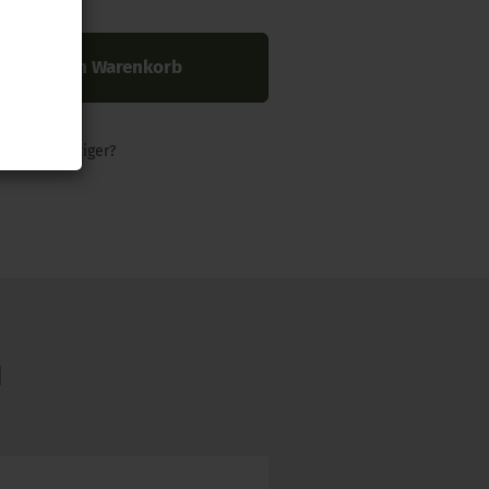
In den Warenkorb
nders günstiger?
N