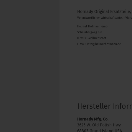
Hornady Original Ersatzteile,
Verantwortlicher Wirtschaftsakteur/Her
Helmut Hofmann GmbH
Scheinbergweg 6-8
D-97638 Mellrichstadt
E-Mail: info@helmuthofmann.de
Hersteller Info
Hornady Mfg. Co.
3625 W. Old Potish Hwy
68803 Grand Island USA