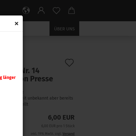
ÜBER UNS
Auf
:
398319A
)
tzteil Nr. 14
den
rstation Presse
g länger
Merkzettel
Lieferzeit:
Lieferzeit unbekannt aber bereits
nachbestellt
6,00 EUR
6,00 EUR pro 1 Stück
inkl. 19% MwSt. zzgl.
Versand