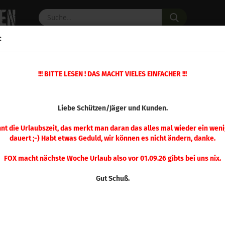
Suche...
:
C PULVER
WAFFENZUBEHÖR
ERSATZTEILE
OPTIK
»
!!! BITTE LESEN ! DAS MACHT VIELES EINFACHER !!!
»
Mehrstation Presse
Ersatzteil Nr. 14 Mehrstation Presse
(Art.Nr.
Liebe Schützen/Jäger und Kunden.
Ersa
Meh
nnt die Urlaubszeit, das merkt man daran das alles mal wieder ein weni
dauert ;-) Habt etwas Geduld, wir können es nicht ändern, danke.
FOX macht nächste Woche Urlaub also vor 01.09.26 gibts bei uns nix.
Gut Schuß.