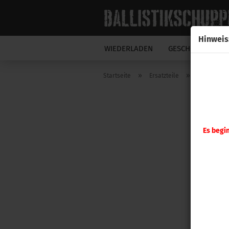
Hinweis
WIEDERLADEN
GESCHOSSE
N
»
»
Startseite
Ersatzteile
Hornady
Es begi