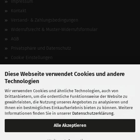
Impressum
Kontakt
Versand- & Zahlungsbedingungen
Widerrufsrecht & Muster-Widerrufsformular
AGB
Privatsphäre und Datenschutz
Cookie Einstellungen
Vertrag widerrufen
Diese Webseite verwendet Cookies und andere
Technologien
Wir verwenden Cookies und ähnliche Technologien, auch von
Drittanbietern, um die ordentliche Funktionsweise der Website zu
gewährleisten, die Nutzung unseres Angebotes zu analysieren und
Ihnen ein bestmögliches Einkaufserlebnis bieten zu können. Weitere
Informationen finden Sie in unserer
Datenschutzerklärung
.
Alle Akzeptieren
BALLISTIKSCHUPPEN 2026.