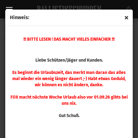
Hinweis:
Ersatzteil Nr. 15 Mehrstation Presse
(Art.Nr.:
392219
)
!!! BITTE LESEN ! DAS MACHT VIELES EINFACHER !!!
Liebe Schützen/Jäger und Kunden.
Es beginnt die Urlaubszeit, das merkt man daran das alles
mal wieder ein wenig länger dauert ;-) Habt etwas Geduld,
wir können es nicht ändern, danke.
FOX macht nächste Woche Urlaub also vor 01.09.26 gibts bei
uns nix.
Gut Schuß.