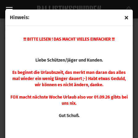
Hinweis:
Ersatzteil Nr. 16 Iron Presse
(Art.Nr.:
480003
)
!!! BITTE LESEN ! DAS MACHT VIELES EINFACHER !!!
Liebe Schützen/Jäger und Kunden.
Es beginnt die Urlaubszeit, das merkt man daran das alles
mal wieder ein wenig länger dauert ;-) Habt etwas Geduld,
wir können es nicht ändern, danke.
FOX macht nächste Woche Urlaub also vor 01.09.26 gibts bei
uns nix.
Gut Schuß.