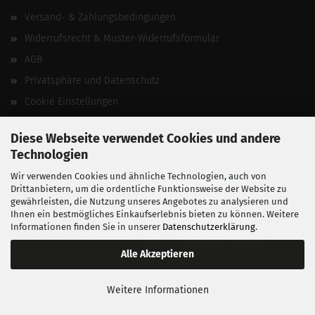
Versand- & Zahlungsbedingungen
Widerrufsrecht & Muster-Widerrufsformular
AGB
Privatsphäre und Datenschutz
Cookie Einstellungen
Vertrag widerrufen
Diese Webseite verwendet Cookies und andere
Technologien
Wir verwenden Cookies und ähnliche Technologien, auch von
Drittanbietern, um die ordentliche Funktionsweise der Website zu
gewährleisten, die Nutzung unseres Angebotes zu analysieren und
Ihnen ein bestmögliches Einkaufserlebnis bieten zu können. Weitere
Informationen finden Sie in unserer
Datenschutzerklärung
.
Alle Akzeptieren
BALLISTIKSCHUPPEN 2026.
Weitere Informationen
Entwickelt von
fabian heinz webdesign