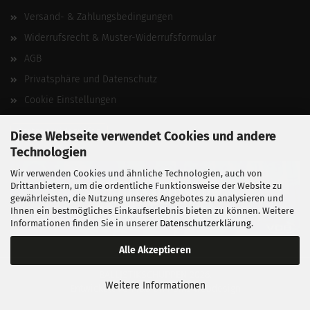
Versand- & Zahlungsbedingungen
Widerrufsrecht & Muster-Widerrufsformular
AGB
Privatsphäre und Datenschutz
Cookie Einstellungen
Vertrag widerrufen
Diese Webseite verwendet Cookies und andere
Technologien
Wir verwenden Cookies und ähnliche Technologien, auch von
Drittanbietern, um die ordentliche Funktionsweise der Website zu
gewährleisten, die Nutzung unseres Angebotes zu analysieren und
Ihnen ein bestmögliches Einkaufserlebnis bieten zu können. Weitere
Informationen finden Sie in unserer
Datenschutzerklärung
.
Alle Akzeptieren
BALLISTIKSCHUPPEN 2026.
Weitere Informationen
Entwickelt von
fabian heinz webdesign