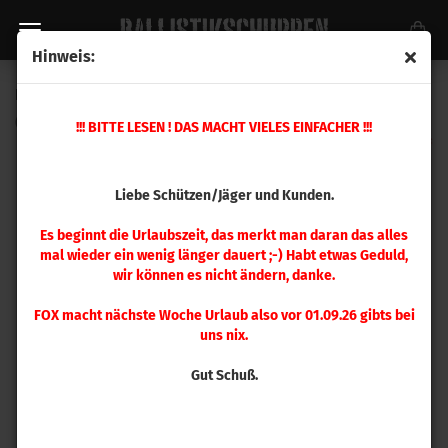
Hinweis:
Ersatzteil Nr. 22 Mehrstation Presse
(Art.Nr.:
480039
)
!!! BITTE LESEN ! DAS MACHT VIELES EINFACHER !!!
Liebe Schützen/Jäger und Kunden.
Es beginnt die Urlaubszeit, das merkt man daran das alles
mal wieder ein wenig länger dauert ;-) Habt etwas Geduld,
wir können es nicht ändern, danke.
FOX macht nächste Woche Urlaub also vor 01.09.26 gibts bei
uns nix.
Gut Schuß.