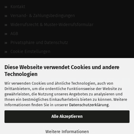
Kontakt
Versand- & Zahlungsbedingungen
Widerrufsrecht & Muster-Widerrufsformular
AGB
Privatsphäre und Datenschutz
Cookie Einstellungen
Vertrag widerrufen
Diese Webseite verwendet Cookies und andere
Technologien
Wir verwenden Cookies und ähnliche Technologien, auch von
Drittanbietern, um die ordentliche Funktionsweise der Website zu
gewährleisten, die Nutzung unseres Angebotes zu analysieren und
Ihnen ein bestmögliches Einkaufserlebnis bieten zu können. Weitere
Informationen finden Sie in unserer
Datenschutzerklärung
.
Alle Akzeptieren
BALLISTIKSCHUPPEN 2026.
Weitere Informationen
Entwickelt von
fabian heinz webdesign