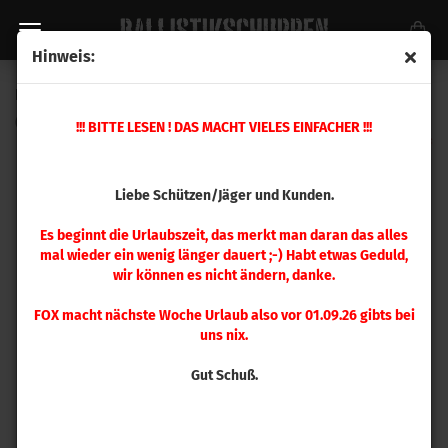
Hinweis:
Ersatzteil Nr. 23 Hülsenzuführung
(Art.Nr.:
398288
)
!!! BITTE LESEN ! DAS MACHT VIELES EINFACHER !!!
Liebe Schützen/Jäger und Kunden.
Es beginnt die Urlaubszeit, das merkt man daran das alles
mal wieder ein wenig länger dauert ;-) Habt etwas Geduld,
wir können es nicht ändern, danke.
FOX macht nächste Woche Urlaub also vor 01.09.26 gibts bei
uns nix.
Gut Schuß.