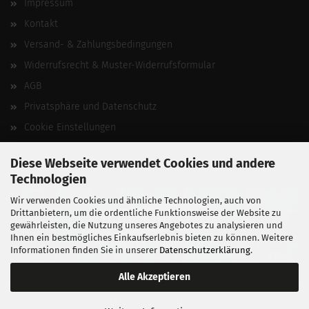
Impressum
Kontakt
Versand- & Zahlungsbedingungen
Widerrufsrecht & Muster-Widerrufsformular
AGB
Privatsphäre und Datenschutz
Cookie Einstellungen
Vertrag widerrufen
Diese Webseite verwendet Cookies und andere
Technologien
Wir verwenden Cookies und ähnliche Technologien, auch von
Drittanbietern, um die ordentliche Funktionsweise der Website zu
gewährleisten, die Nutzung unseres Angebotes zu analysieren und
Ihnen ein bestmögliches Einkaufserlebnis bieten zu können. Weitere
Informationen finden Sie in unserer
Datenschutzerklärung
.
Alle Akzeptieren
BALLISTIKSCHUPPEN 2026.