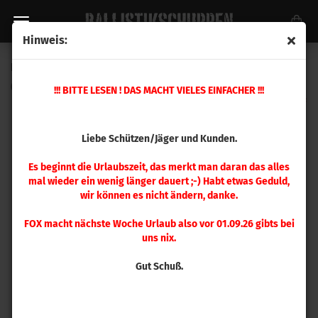
Hinweis:
Ersatzteil Nr. 26 Mehrstation Presse
(Art.Nr.:
398507
)
!!! BITTE LESEN ! DAS MACHT VIELES EINFACHER !!!
Liebe Schützen/Jäger und Kunden.
Es beginnt die Urlaubszeit, das merkt man daran das alles
mal wieder ein wenig länger dauert ;-) Habt etwas Geduld,
wir können es nicht ändern, danke.
FOX macht nächste Woche Urlaub also vor 01.09.26 gibts bei
uns nix.
Gut Schuß.