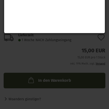
Lieferzeit:
A
1 Woche NACH Zahlungseingang
d
15,00 EUR
M
15,00 EUR pro 1 Stück
inkl. 19% MwSt. zzgl.
Versand
In den Warenkorb
Woanders günstiger?